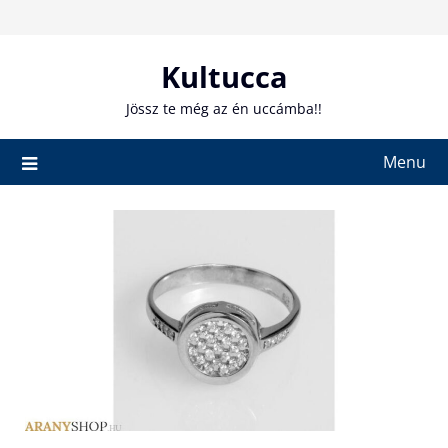
Skip
to
content
Kultucca
Jössz te még az én uccámba!!
Menu