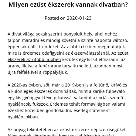
Milyen ezüst ékszerek vannak divatban?
Posted on 2020-01-23
A divat világa sokak szerint bonyolult hely, ahol nehéz
talpon maradni és mindig követni a szinte naponta változó,
éppen aktuális trendeket. Az alábbi cikkben megmutatjuk,
mire is érdemes odafigyelni az ékszerválasztásnál. Az
ezüst
ékszerek az utóbbi időben
kezdtek egy kicsit elmaradni az
arany, illetve a fehérarany társaik mellett, azonban most
újra felfelé ível a röppályájuk.
A 2020-as évben, sőt, már a 2019-ben is a feltűnő, kirívó és
a különleges ékszerek domináltak, mint a karika fülbevaló
egy kis gyönggyel téve pikánssá, valamint az óriás szemű
nyakláncok, fukszok. Érdemes tehát formavilágban valami
ezekhez közeliben gondolkodni, esetleg statement
nyakláncokban.
Az anyag tekintetében az ezüst ékszerek népszerűségüket
főleg annak köszönhetik, hogy sokkal frissebb hatást