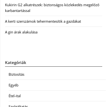
Kukirin G2 alkatrészek: biztonságos közlekedés megelőző
karbantartással
A kerti szerszámok tehermentesítik a gazdákat
A gin árak alakulása
Kategóriák
Biztosítás
Egyéb
Étel-ital
Szolgáltatás