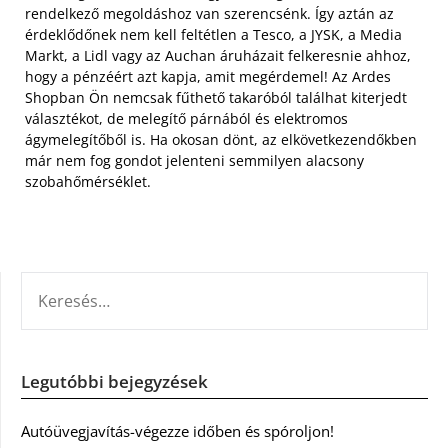
rendelkező megoldáshoz van szerencsénk. Így aztán az
érdeklődőnek nem kell feltétlen a Tesco, a JYSK, a Media
Markt, a Lidl vagy az Auchan áruházait felkeresnie ahhoz,
hogy a pénzéért azt kapja, amit megérdemel! Az Ardes
Shopban Ön nemcsak fűthető takaróból találhat kiterjedt
választékot, de melegítő párnából és elektromos
ágymelegítőből is. Ha okosan dönt, az elkövetkezendőkben
már nem fog gondot jelenteni semmilyen alacsony
szobahőmérséklet.
KERESÉS:
Legutóbbi bejegyzések
Autóüvegjavítás-végezze időben és spóroljon!