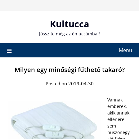
Skip
to
content
Kultucca
Jössz te még az én uccámba!!
Menu
Milyen egy minőségi fűthető takaró?
Posted on 2019-04-30
Vannak
emberek,
akik annak
ellenére
sem
huszonegy-
két fokra