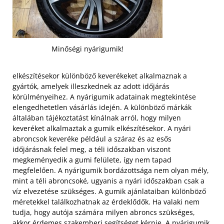
Minőségi nyárigumik!
elkészítésekor különböző keverékeket alkalmaznak a
gyártók, amelyek illeszkednek az adott időjárás
körülményeihez. A nyárigumik adatainak megtekintése
elengedhetetlen vásárlás idején. A különböző márkák
általában tájékoztatást kínálnak arról, hogy milyen
keveréket alkalmaztak a gumik elkészítésekor. A nyári
abroncsok keveréke például a száraz és az esős
időjárásnak felel meg, a téli időszakban viszont
megkeményedik a gumi felülete, így nem tapad
megfelelően.
A nyárigumik bordázottsága nem olyan mély,
mint a téli abroncsoké, ugyanis a nyári időszakban csak a
víz elvezetése szükséges. A gumik ajánlataiban különböző
méretekkel találkozhatnak az érdeklődők. Ha valaki nem
tudja, hogy autója számára milyen abroncs szükséges,
akkor érdemes szakemberi segítséget kérnie. A nyárigumik