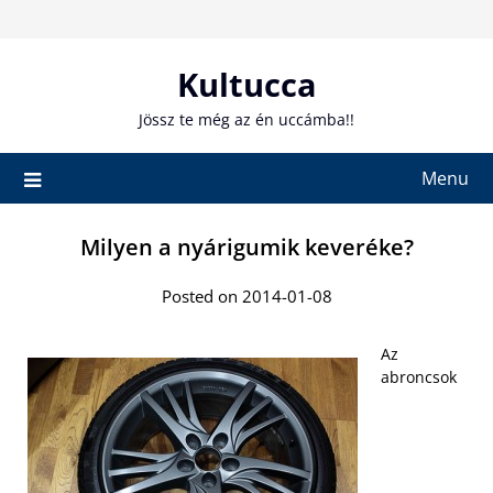
Skip
to
content
Kultucca
Jössz te még az én uccámba!!
Menu
Milyen a nyárigumik keveréke?
Posted on 2014-01-08
Az
abroncsok