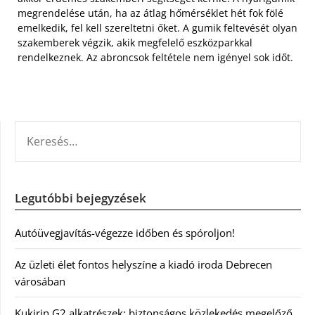
megrendelése után, ha az átlag hőmérséklet hét fok fölé
emelkedik, fel kell szereltetni őket. A gumik feltevését olyan
szakemberek végzik, akik megfelelő eszközparkkal
rendelkeznek. Az abroncsok feltétele nem igényel sok időt.
KERESÉS:
Legutóbbi bejegyzések
Autóüvegjavítás-végezze időben és spóroljon!
Az üzleti élet fontos helyszíne a kiadó iroda Debrecen
városában
Kukirin G2 alkatrészek: biztonságos közlekedés megelőző