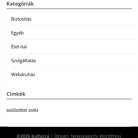
Kategóriák
Biztosítás
Egyéb
Étel-ital
Szolgáltatás
Webáruház
Címkék
autófestékek
vodka
©2026 Kultucca
| Design:
Newspaperly WordPress