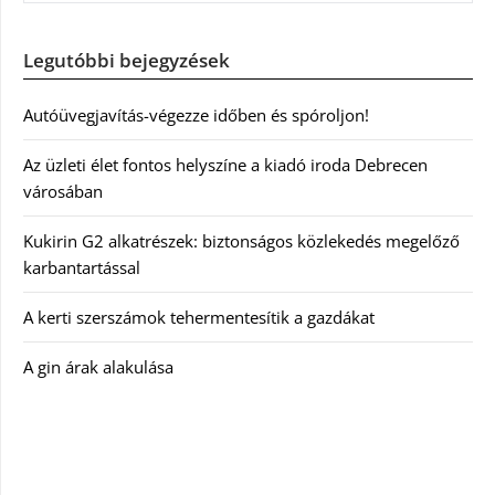
Legutóbbi bejegyzések
Autóüvegjavítás-végezze időben és spóroljon!
Az üzleti élet fontos helyszíne a kiadó iroda Debrecen
városában
Kukirin G2 alkatrészek: biztonságos közlekedés megelőző
karbantartással
A kerti szerszámok tehermentesítik a gazdákat
A gin árak alakulása