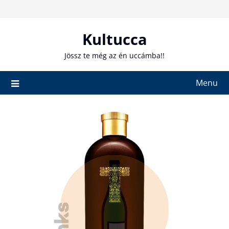
Skip
to
content
Kultucca
Jössz te még az én uccámba!!
Menu