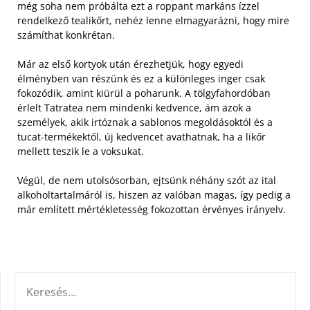
még soha nem próbálta ezt a roppant markáns ízzel
rendelkező tealikőrt, nehéz lenne elmagyarázni, hogy mire
számíthat konkrétan.
Már az első kortyok után érezhetjük, hogy egyedi
élményben van részünk és ez a különleges inger csak
fokozódik, amint kiürül a poharunk. A tölgyfahordóban
érlelt Tatratea nem mindenki kedvence, ám azok a
személyek, akik irtóznak a sablonos megoldásoktól és a
tucat-termékektől, új kedvencet avathatnak, ha a likőr
mellett teszik le a voksukat.
Végül, de nem utolsósorban, ejtsünk néhány szót az ital
alkoholtartalmáról is, hiszen az valóban magas, így pedig a
már említett mértékletesség fokozottan érvényes irányelv.
KERESÉS: