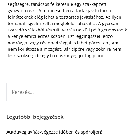
segítségre, tanácsos felkeresnie egy szakképzett
gyógytornászt. A többi esetben a tartásjavító torna
felnőtteknek elég lehet a testtartás javításához. Az ilyen
tornánál figyelni kell a megfelelő ruházatra. A gyorsan
száradó szálakból készült, varrás nélküli póló gondoskodik
a kényelemről edzés közben. Ezt leggingsszel, edző
nadrággal vagy rövidnadrággal is lehet párosítani, ami
nem korlátozza a mozgást. Bár cipőre vagy zoknira nem
lesz szükség, de egy tornaszőnyeg jól fog jönni.
KERESÉS:
Legutóbbi bejegyzések
Autóüvegjavítás-végezze időben és spóroljon!