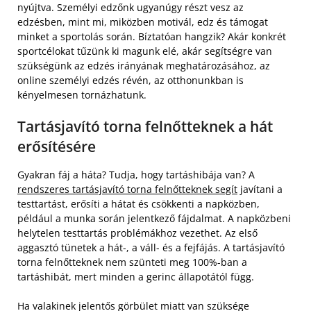
nyújtva. Személyi edzőnk ugyanúgy részt vesz az
edzésben, mint mi, miközben motivál, edz és támogat
minket a sportolás során. Bíztatóan hangzik? Akár konkrét
sportcélokat tűzünk ki magunk elé, akár segítségre van
szükségünk az edzés irányának meghatározásához, az
online személyi edzés révén, az otthonunkban is
kényelmesen tornázhatunk.
Tartásjavító torna felnőtteknek a hát
erősítésére
Gyakran fáj a háta? Tudja, hogy tartáshibája van? A
rendszeres tartásjavító torna felnőtteknek segít
javítani a
testtartást, erősíti a hátat és csökkenti a napközben,
például a munka során jelentkező fájdalmat. A napközbeni
helytelen testtartás problémákhoz vezethet. Az első
aggasztó tünetek a hát-, a váll- és a fejfájás. A tartásjavító
torna felnőtteknek nem szünteti meg 100%-ban a
tartáshibát, mert minden a gerinc állapotától függ.
Ha valakinek jelentős görbület miatt van szüksége