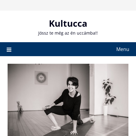
Skip
to
content
Kultucca
Jössz te még az én uccámba!!
Menu