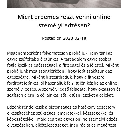
Miért érdemes részt venni online
személyi edzésen?
Posted on 2023-02-18
Magánemberként folyamatosan próbáljuk irányítani az
egyre zsúfoltabb életünket. A társadalom egyre többet
foglalkozik az egészséggel, a fittséggel és a jóléttel. Miként
próbáljunk meg zsonglőrködni, hogy időt szakítsunk az
egészségre? Miként biztosíthatjuk, hogy a fitneszre
fordított időnket jól használjuk fel? Itt
jön képbe az online
személyi edzés
. A személyi edző feladata, hogy oktasson és
segítsen elérni a céljainkat, sőt, kitűzni ezeket a célokat.
Edzőnk rendelkezik a biztonságos és hatékony edzésterv
elkészítéséhez szükséges ismeretekkel, készségekkel és
képességekkel, majd segít az egyes online személyi edzés
elvégzésében, elkötelezettséget, inspirációt és megértést