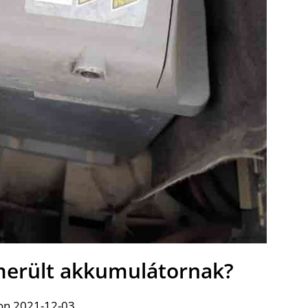
emerült akkumulátornak?
on 2021-12-03