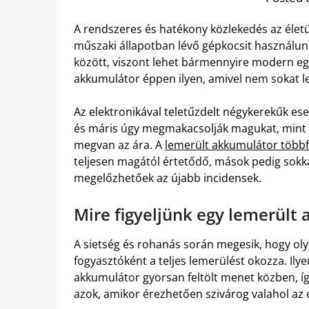
A rendszeres és hatékony közlekedés az életün
műszaki állapotban lévő gépkocsit használunk
között, viszont lehet bármennyire modern eg
akkumulátor éppen ilyen, amivel nem sokat l
Az elektronikával teletűzdelt négykerekűk e
és máris úgy megmakacsolják magukat, mint 
megvan az ára. A
lemerült akkumulátor többf
teljesen magától értetődő, mások pedig sokk
megelőzhetőek az újabb incidensek.
Mire figyeljünk egy lemerült
A sietség és rohanás során megesik, hogy oly
fogyasztóként a teljes lemerülést okozza. Ily
akkumulátor gyorsan feltölt menet közben, í
azok, amikor érezhetően szivárog valahol az 