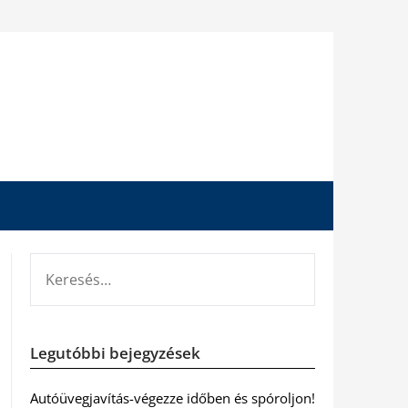
KERESÉS:
Legutóbbi bejegyzések
Autóüvegjavítás-végezze időben és spóroljon!