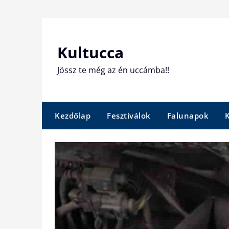
Skip
to
content
Kultucca
Jössz te még az én uccámba!!
Kezdőlap
Fesztiválok
Falunapok