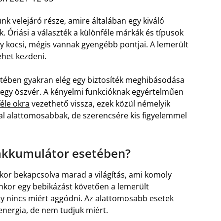
k velejáró része, amire általában egy kiváló
. Óriási a választék a különféle márkák és típusok
y kocsi, mégis vannak gyengébb pontjai. A lemerült
ehet kezdeni.
setében gyakran elég egy biztosíték meghibásodása
egy öszvér. A kényelmi funkcióknak egyértelműen
éle okra
vezethető vissza, ezek közül némelyik
al alattomosabbak, de szerencsére kis figyelemmel
 akkumulátor esetében?
kor bekapcsolva marad a világítás, ami komoly
enkor egy bebikázást követően a lemerült
gy nincs miért aggódni. Az alattomosabb esetek
energia, de nem tudjuk miért.