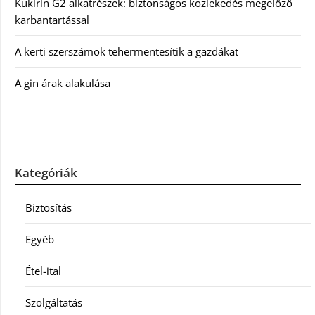
Kukirin G2 alkatrészek: biztonságos közlekedés megelőző
karbantartással
A kerti szerszámok tehermentesítik a gazdákat
A gin árak alakulása
Kategóriák
Biztosítás
Egyéb
Étel-ital
Szolgáltatás