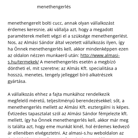
menethengerlés
menethengerelt bolti cucc, annak olyan vállalkozást
érdemes keresnie, aki vállalja azt, hogy a megadott
paraméterek mellett végzi el a szüksége menethengerlést.
Nos, az Almási Sándor által vezetett vállalkozás ilyen, így
ha Önnek menethengerlés kell, akkor mindenképpen ezen
az oldalon nézzen munkaerő után:
http://www.almasi-
s.hu/termekek/
A menethengerlés esetén a megbízó
döntheti el, mit szeretne; az Almás Kft. specialitása a
hosszú, menetes, tengely jelleggel bíró alkatrészek
gyártása.
A vállalkozás ehhez a fajta munkához rendelkezik
megfelelő méretű, teljesítményű berendezésekkel; sőt, a
menethengerlés mellett az Almási Kft. esztergálni is képes.
Évtizedes tapasztalat szól az Almási Sándor fémjelezte kft.
mellett, így ha Önnek menethengerlés kell, akkor már meg
is találta azt, hogy eme munkát kinél, hol érdemes kedvező
ár ellenében elvégeztetni. Az almasi-s.hu weboldalon az