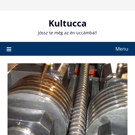
Skip
to
content
Kultucca
Jössz te még az én uccámba!!
Menu