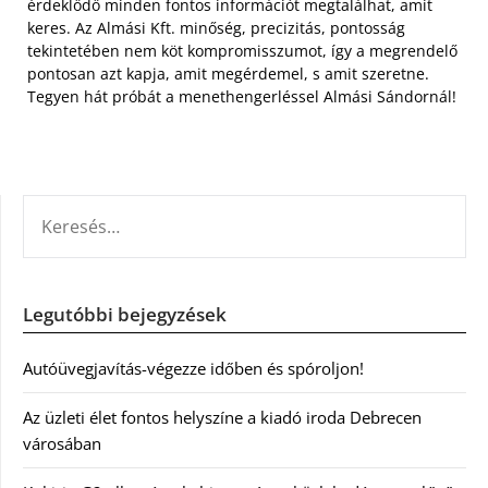
érdeklődő minden fontos információt megtalálhat, amit
keres. Az Almási Kft. minőség, precizitás, pontosság
tekintetében nem köt kompromisszumot, így a megrendelő
pontosan azt kapja, amit megérdemel, s amit szeretne.
Tegyen hát próbát a menethengerléssel Almási Sándornál!
KERESÉS:
Legutóbbi bejegyzések
Autóüvegjavítás-végezze időben és spóroljon!
Az üzleti élet fontos helyszíne a kiadó iroda Debrecen
városában