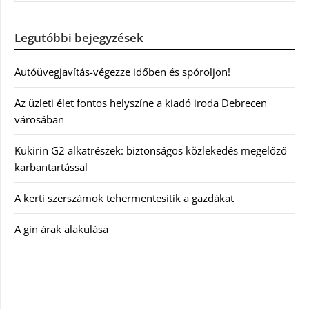
Legutóbbi bejegyzések
Autóüvegjavítás-végezze időben és spóroljon!
Az üzleti élet fontos helyszíne a kiadó iroda Debrecen
városában
Kukirin G2 alkatrészek: biztonságos közlekedés megelőző
karbantartással
A kerti szerszámok tehermentesítik a gazdákat
A gin árak alakulása