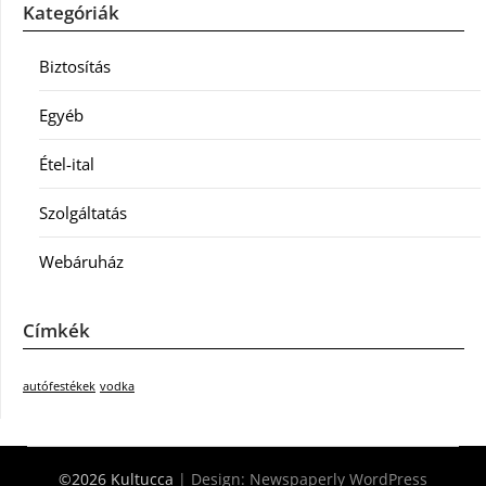
Kategóriák
Biztosítás
Egyéb
Étel-ital
Szolgáltatás
Webáruház
Címkék
autófestékek
vodka
©2026 Kultucca
| Design:
Newspaperly WordPress