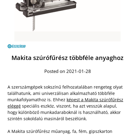
Makita szúrófűrész többféle anyaghoz
Posted on 2021-01-28
A szerszámgépek sokszínű felhozatalában rengeteg olyat
találhatunk, ami univerzálisan alkalmazható többféle
munkafolyamathoz is. Ehhez
képest a Makita szúrófűrész
eléggé
speciális eszköz, viszont, ha azt vesszük alapul,
hogy különböző munkadaraboknál is használható, akkor
szintén sokoldalú masináról beszélünk.
A Makita szúrófűrész műanyag, fa, fém, gipszkarton