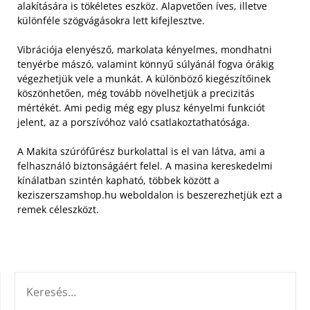
alakítására is tökéletes eszköz. Alapvetően íves, illetve
különféle szögvágásokra lett kifejlesztve.
Vibrációja elenyésző, markolata kényelmes, mondhatni
tenyérbe mászó, valamint könnyű súlyánál fogva órákig
végezhetjük vele a munkát. A különböző kiegészítőinek
köszönhetően, még tovább növelhetjük a precizitás
mértékét. Ami pedig még egy plusz kényelmi funkciót
jelent, az a porszívóhoz való csatlakoztathatósága.
A Makita szúrófűrész burkolattal is el van látva, ami a
felhasználó biztonságáért felel. A masina kereskedelmi
kínálatban szintén kapható, többek között a
keziszerszamshop.hu weboldalon is beszerezhetjük ezt a
remek céleszközt.
KERESÉS: