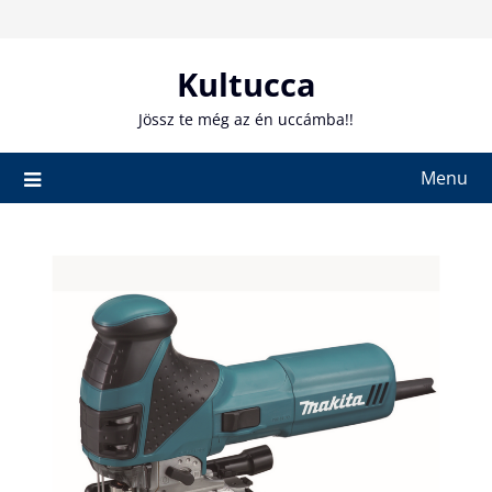
Skip
to
content
Kultucca
Jössz te még az én uccámba!!
Menu