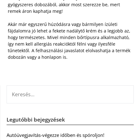
gyógyszeres dobozából, akkor most szerezze be, mert
remek áron kaphatja meg!
Akár már egyszerű húzódásra vagy bármilyen ízületi
fájdalomra jó lehet a fekete nadálytő krém és a legjobb az,
hogy természetes. Mivel minden bőrtípusra alkalmazható,
így nem kell allergiás reakcióktól félni vagy ilyesféle
tűnetektől. A felhasználási javaslatot elolvashatja a termék
dobozán vagy a honlapon is.
KERESÉS:
Legutóbbi bejegyzések
Autóüvegjavítás-végezze időben és spóroljon!