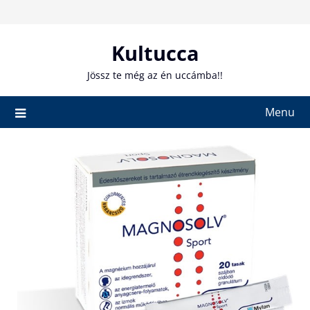
Skip
to
content
Kultucca
Jössz te még az én uccámba!!
Menu