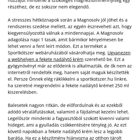
hozzájut mindenki a szükséges magnéziummennyiség egy
részéhez, de ez sokszor nem elegendő.
A stresszes hétköznapok során a Magnosolv jól jöhet és a
rendszeres szedése mellett, az egyén észreveheti azt, hogy
kiegyensúlyozottá válnak a mindennapjai. A Magnosolv
adagolása napi 1 tasak, amit bármikor kényelmesen be
lehet venni a fent leírt módon. Ezt a terméket a
Sportkötszer webáruházából vásárolhatja meg.
Ugyanezen
a webhelyen a fekete nadálytő krém
szerehető be. Ezt a
gyógynövényt már az elődeink is alkalmazták, de ők nem az
internetről rendelték meg, hanem saját maguk készítették
el. Persze Önnek elég ráklikkelni a sportkotszer.hu linkre,
ha szeretné megrendelni a fekete nadálytő krémet 250 ml
kiszerelésben.
Balesetek nagyon ritkán, de előfordulnak és az ezekből
adódó véraláfutásokat, valamint a fájdalmat kezelni lehet.
Legelőször mindenki a fagyasztóból szokott kivenni valami
hideget, ami a gyulladás csökkentésére tényleg jó. Az ezt
követő napokban a fekete nadálytő krém lesz a legjobb
barátja. Ha ez a készítmény hiányozna az otthon tárolt