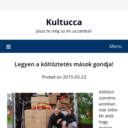
Skip
to
content
Kultucca
Jössz te még az én uccámba!!
Menu
Legyen a költöztetés mások gondja!
Posted on 2015-03-23
Költözni
szeretne,
azonban
már előre
fél attól,
hogy
miként