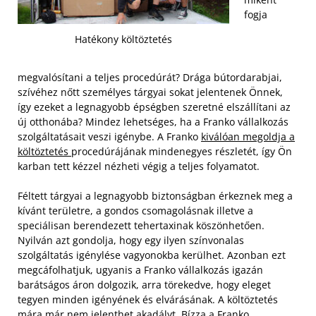
fogja
Hatékony költöztetés
megvalósítani a teljes procedúrát? Drága bútordarabjai,
szívéhez nőtt személyes tárgyai sokat jelentenek Önnek,
így ezeket a legnagyobb épségben szeretné elszállítani az
új otthonába? Mindez lehetséges, ha a Franko vállalkozás
szolgáltatásait veszi igénybe. A Franko
kiválóan megoldja a
költöztetés
procedúrájának mindenegyes részletét, így Ön
karban tett kézzel nézheti végig a teljes folyamatot.
Féltett tárgyai a legnagyobb biztonságban érkeznek meg a
kívánt területre, a gondos csomagolásnak illetve a
speciálisan berendezett tehertaxinak köszönhetően.
Nyilván azt gondolja, hogy egy ilyen színvonalas
szolgáltatás igénylése vagyonokba kerülhet. Azonban ezt
megcáfolhatjuk, ugyanis a Franko vállalkozás igazán
barátságos áron dolgozik, arra törekedve, hogy eleget
tegyen minden igényének és elvárásának. A költöztetés
mára már nem jelenthet akadályt. Bízza a Franko