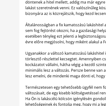
döntenek a hitel mellett, addig ma már egyre
lakást szeretnének venni. Ez valószínűleg kö
bizonyára az is közrejátszik, hogy kezd lecsen
Általánosságban a fix kamatozású lakáshitel 
sem fog fejtörést okozni, ha a gazdasági hel
esetében tényleg ezt jelenti a legbiztonságos
évre előre megjósolni, hogy miként alakul a F
Ugyanakkor a változó kamatozású lakáshitel 
törlesztő részlettel kecsegtet. Amennyiben c
kockázatot vállalni, hátha végig a kezdő szi
minimális lesz a változás. Persze benne van a
lesz emelni, de mindenki maga dönti el, hogy mit
Természetesen egy tehetősebb ügyfél nem fog
változásait, de egy kisebb költségvetéssel re
Ha Ön is lakáscélú kölcsön igénylésén gondo
lehetőségeinek és fontolja meg, hogy mi a le