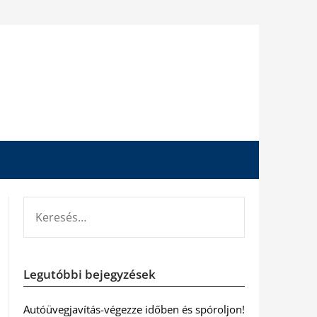
KERESÉS:
Legutóbbi bejegyzések
Autóüvegjavítás-végezze időben és spóroljon!