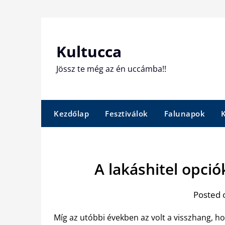
Skip
to
content
Kultucca
Jössz te még az én uccámba!!
Kezdőlap
Fesztiválok
Falunapok
A lakáshitel opció
Posted 
Míg az utóbbi években az volt a visszhang, h