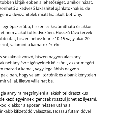
 többen látják ebben a lehetőséget, amikor házat,
szönhető a
kedvező lakáshitel ajánlatoknak
is, de
geni a devizahitelek miatt kialakult botrány.
a legnépszerűbb, hiszen ez kiszámítható és akkor
yzet nem alakul túl kedvezően. Hosszú távú tervek
abb utat, hiszen nehéz lenne 10-15 vagy akár 20
orint, valamint a kamatok értéke.
is sokaknak vonzó, hiszen nagyon alacsony
sak néhány évre igényelnek kölcsönt, akkor megéri
nten marad a kamat, vagy legalábbis nagyon
 pakliban, hogy valami történik és a bank kénytelen
 vállal, illetve vállalhat be.
ja annyira megsínyleni a lakáshitel drasztikus
ndelkező egyénnek igencsak rosszul jöhet az ilyesmi.
lkodik, akkor alaposan nézzen utána a
ginkább kifizetődő választás. Hosszú futamidővel