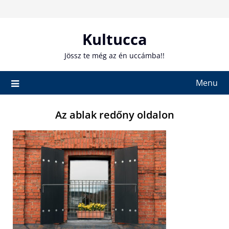
Skip
to
content
Kultucca
Jössz te még az én uccámba!!
Menu
Az ablak redőny oldalon