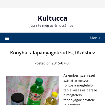
Skip
to
content
Kultucca
Jössz te még az én uccámba!!
Menu
Konyhai alapanyagok sütés, főzéshez
Posted on 2015-07-01
Az emberi szervezet
számára nagyon
fontos a megfelelő
táplálkozás és persze
a megfelelő
tápanyagok bevitele
is. Modern