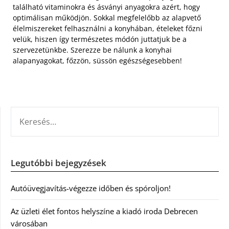
található vitaminokra és ásványi anyagokra azért, hogy
optimálisan működjön. Sokkal megfelelőbb az alapvető
élelmiszereket felhasználni a konyhában, ételeket főzni
velük, hiszen így természetes módón juttatjuk be a
szervezetünkbe. Szerezze be nálunk a konyhai
alapanyagokat, főzzön, süssön egészségesebben!
KERESÉS:
Legutóbbi bejegyzések
Autóüvegjavítás-végezze időben és spóroljon!
Az üzleti élet fontos helyszíne a kiadó iroda Debrecen
városában