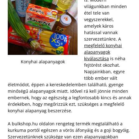
világunkban minden
étel tele van
vegyszerekkel,
amelyek káros
hatással vannak
szervezetünkre. A
megfelelő konyhai
alapanyagok
kiválasztása
is néha
Konyhai alapanyagok
fejtörést okozhat.
Napjainkban, egyre
több ember vált
életmódot, éppen a kereskedelemben található, gyenge
minőségű alapanyagok miatt. Idővel rá kell jönnie minden
embernek, hogy az egészség a legfontosabb kincs és annak
érdekében, hogy megőrizzük ezt, szükséges a megfelelő
konyhai alapanyag beszerzése.
A bulkshop.hu oldalon rengeteg termék megtalálható a
kurkuma portól egészen a vörös áfonyáig és a goji bogyóig.
Szervezetünknek szüksége van ezen alapanyagokban