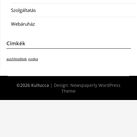
Szolgáltatás
Webáruház
Címkék
autófestékek
vodka
©2026 Kultucca
| Design:
Newspaperly WordPress
Theme