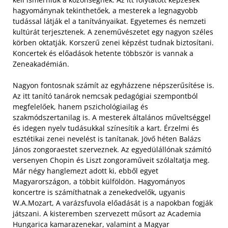
hagyománynak tekinthetőek, a mesterek a legnagyobb
tudással látják el a tanítványaikat. Egyetemes és nemzeti
kultúrát terjesztenek. A zeneművészetet egy nagyon széles
körben oktatják. Korszerű zenei képzést tudnak biztosítani.
Koncertek és előadások hetente többször is vannak a
Zeneakadémián.
Nagyon fontosnak számít az egyházzene népszerűsítése is.
Az itt tanító tanárok nemcsak pedagógiai szempontból
megfelelőek, hanem pszichológiailag és
szakmódszertanilag is. A mesterek általános műveltséggel
és idegen nyelv tudásukkal színesítik a kart. Érzelmi és
esztétikai zenei nevelést is tanítanak. Jövő héten Balázs
János zongoraestet szerveznek. Az egyedülállónak számító
versenyen Chopin és Liszt zongoraműveit szólaltatja meg.
Már négy hanglemezt adott ki, ebből egyet
Magyarországon, a többit külföldön. Hagyományos
koncertre is számíthatnak a zenekedvelők, ugyanis
W.A.Mozart, A varázsfuvola előadását is a napokban fogják
játszani. A kisteremben szervezett műsort az Academia
Hungarica kamarazenekar, valamint a Magyar