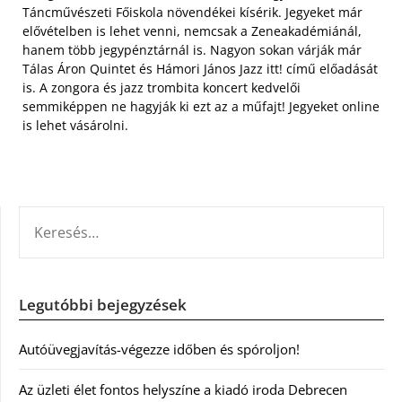
Táncművészeti Főiskola növendékei kísérik. Jegyeket már
elővételben is lehet venni, nemcsak a Zeneakadémiánál,
hanem több jegypénztárnál is. Nagyon sokan várják már
Tálas Áron Quintet és Hámori János Jazz itt! című előadását
is. A zongora és jazz trombita koncert kedvelői
semmiképpen ne hagyják ki ezt az a műfajt! Jegyeket online
is lehet vásárolni.
KERESÉS:
Legutóbbi bejegyzések
Autóüvegjavítás-végezze időben és spóroljon!
Az üzleti élet fontos helyszíne a kiadó iroda Debrecen