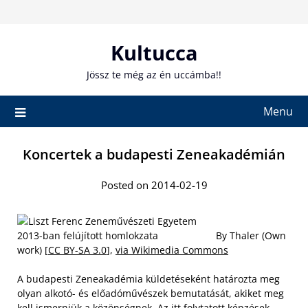
Skip
to
content
Kultucca
Jössz te még az én uccámba!!
Menu
Koncertek a budapesti Zeneakadémián
Posted on 2014-02-19
By Thaler (Own
work) [
CC BY-SA 3.0
],
via Wikimedia Commons
A budapesti Zeneakadémia küldetéseként határozta meg
olyan alkotó- és előadóművészek bemutatását, akiket meg
kell ismerniük a közönségnek. Az itt folytatott képzések