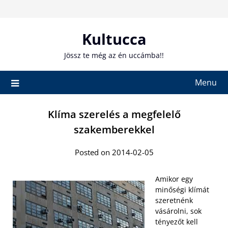
Skip
to
content
Kultucca
Jössz te még az én uccámba!!
Menu
Klíma szerelés a megfelelő
szakemberekkel
Posted on 2014-02-05
Amikor egy
minőségi klímát
szeretnénk
vásárolni, sok
tényezőt kell