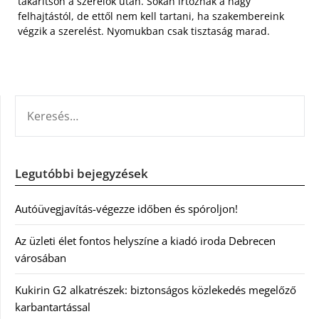
takarítson a szerelők után. Sokan irtóznak a nagy
felhajtástól, de ettől nem kell tartani, ha szakembereink
végzik a szerelést. Nyomukban csak tisztaság marad.
KERESÉS:
Legutóbbi bejegyzések
Autóüvegjavítás-végezze időben és spóroljon!
Az üzleti élet fontos helyszíne a kiadó iroda Debrecen
városában
Kukirin G2 alkatrészek: biztonságos közlekedés megelőző
karbantartással