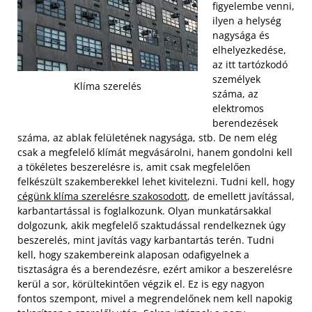
figyelembe venni,
ilyen a helység
nagysága és
elhelyezkedése,
az itt tartózkodó
személyek
Klíma szerelés
száma, az
elektromos
berendezések
száma, az ablak felületének nagysága, stb. De nem elég
csak a megfelelő klímát megvásárolni, hanem gondolni kell
a tökéletes beszerelésre is, amit csak megfelelően
felkészült szakemberekkel lehet kivitelezni. Tudni kell, hogy
cégünk klíma szerelésre szakosodott
, de emellett javítással,
karbantartással is foglalkozunk.
Olyan munkatársakkal
dolgozunk, akik megfelelő szaktudással rendelkeznek úgy
beszerelés, mint javítás vagy karbantartás terén. Tudni
kell, hogy szakembereink alaposan odafigyelnek a
tisztaságra és a berendezésre, ezért amikor a beszerelésre
kerül a sor, körültekintően végzik el. Ez is egy nagyon
fontos szempont, mivel a megrendelőnek nem kell napokig