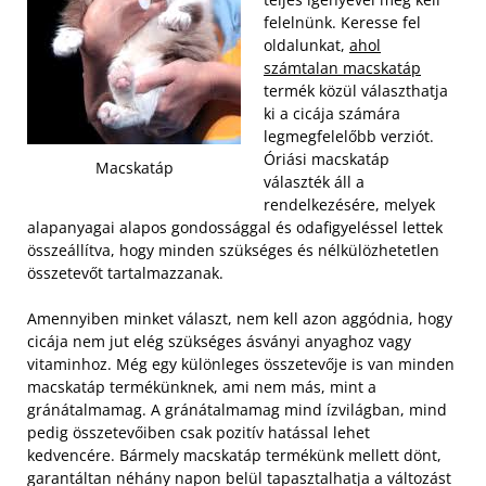
felelnünk. Keresse fel
oldalunkat,
ahol
számtalan macskatáp
termék közül választhatja
ki a cicája számára
legmegfelelőbb verziót.
Óriási macskatáp
Macskatáp
választék áll a
rendelkezésére, melyek
alapanyagai alapos gondossággal és odafigyeléssel lettek
összeállítva, hogy minden szükséges és nélkülözhetetlen
összetevőt tartalmazzanak.
Amennyiben minket választ, nem kell azon aggódnia, hogy
cicája nem jut elég szükséges ásványi anyaghoz vagy
vitaminhoz. Még egy különleges összetevője is van minden
macskatáp termékünknek, ami nem más, mint a
gránátalmamag. A gránátalmamag mind ízvilágban, mind
pedig összetevőiben csak pozitív hatással lehet
kedvencére. Bármely macskatáp termékünk mellett dönt,
garantáltan néhány napon belül tapasztalhatja a változást