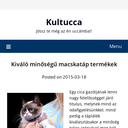
Skip
to
content
Kultucca
Jössz te még az én uccámba!!
Menu
Kiváló minőségű macskatáp termékek
Posted on 2015-03-18
Egy cica gazdijának lenni
nagy felelősséggel járó
titulus, melynek mind az
odafigyelésünkkel, mind
pedig a táplálék
kiválasztásakor a minőség
teljes igényével meg kell