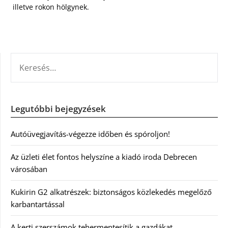
illetve rokon hölgynek.
KERESÉS:
Legutóbbi bejegyzések
Autóüvegjavítás-végezze időben és spóroljon!
Az üzleti élet fontos helyszíne a kiadó iroda Debrecen
városában
Kukirin G2 alkatrészek: biztonságos közlekedés megelőző
karbantartással
A kerti szerszámok tehermentesítik a gazdákat