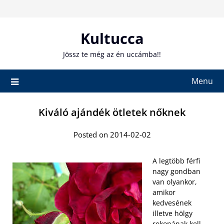
Skip
to
content
Kultucca
Jössz te még az én uccámba!!
Menu
Kiváló ajándék ötletek nőknek
Posted on 2014-02-02
A legtöbb férfi
nagy gondban
van olyankor,
amikor
kedvesének
illetve hölgy
rokonának kell