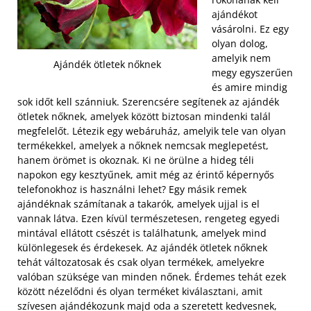
ajándékot
vásárolni. Ez egy
olyan dolog,
amelyik nem
Ajándék ötletek nőknek
megy egyszerűen
és amire mindig
sok időt kell szánniuk. Szerencsére segítenek az ajándék
ötletek nőknek, amelyek között biztosan mindenki talál
megfelelőt. Létezik egy webáruház, amelyik tele van olyan
termékekkel, amelyek a nőknek nemcsak meglepetést,
hanem örömet is okoznak. Ki ne örülne a hideg téli
napokon egy kesztyűnek, amit még az érintő képernyős
telefonokhoz is használni lehet?
Egy másik remek
ajándéknak számítanak a takarók, amelyek ujjal is el
vannak látva. Ezen kívül természetesen, rengeteg egyedi
mintával ellátott csészét is találhatunk, amelyek mind
különlegesek és érdekesek. Az ajándék ötletek nőknek
tehát változatosak és csak olyan termékek, amelyekre
valóban szüksége van minden nőnek. Érdemes tehát ezek
között nézelődni és olyan terméket kiválasztani, amit
szívesen ajándékozunk majd oda a szeretett kedvesnek,