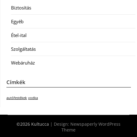
Biztosítás
Egyéb
Étel-ital
Szolgáltatás
Webáruház
Címkék
autófestékek
vodka
©2026 Kultucca
| Design:
Newspaperly WordPress
Theme