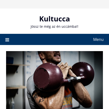
Skip
to
content
Kultucca
Jössz te még az én uccámba!!
Menu