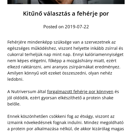
Kitűnő választás a fehérje por
Posted on 2019-07-22
Fehérjére mindenképp szüksége van a szervezetnek az
egészséges működéshez, viszont helyette inkább zsírral és
cukorral terheljük nap mint nap. Ennyi kalóriamennyiséget
nem képes elégetni, főképp a mozgáshiány miatt, ezért
elkezd raktározni, ami aranyos zsírpárnákat eredményez.
Amilyen könnyű volt ezeket összeszedni, olyan nehéz
ledobni.
A Nutriversum által
forgalmazott fehérje por könnyen
és
jól oldódik, ezért gyorsan elkészíthető a protein shake
belőle.
Ennek köszönhetően csökkeni fog az étvágy, viszont az
izmaink növekedésnek fognak indulni. Mindez megoldható
a protein por alkalmazása nélkül, de akkor kizárólag magas