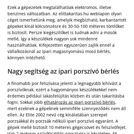
Ezek a gépezetek megtalálhatóak elektromos, illetve
benzines változatban. Az elittakaritas.hu weblapon olyan
céget ismerhetünk meg, amelyik megbízható, karbantartott
gépeket kínál kölcsönzésre és 30-50-100 méteres tömlőket
is biztosít. Persze kiegészítőket is tudnak adni a mosók
mellé, így a készülékek nagyon sok mindenre
használhatóak. Kifejezetten egyszerűen zajlik ennél a
vállalkozásnál az ipari magasnyomású mosó bérlés,
könnyen intézhető.
Nagy segítség az ipari porszívó bérlés
A finomabb por felszívása jelenti a legnagyobb kihívást a
porszívóknak, ezért a hagyományos készülékekkel nem
érdemes például lakásfelújítás közben és után takarításba
fogni. Sokkal jobb
elhatározás az ipari porszívó bérlés
,
mert ezeknek a gépeknek semmiféle szennyeződés nem áll
ellen. Az Elite 2002 nevű cég kínálatában szerepel
porzsákkal és porzsák nélküli ipari porszívó egyaránt. A
gépek mellé biztosít 10 méteres gégecsövet és felszívófejet.
Van 2 motoros szűrőtisztítós porszívója is készleten, 65