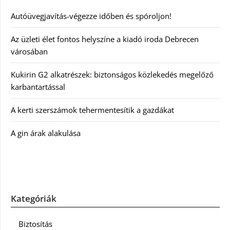
Autóüvegjavítás-végezze időben és spóroljon!
Az üzleti élet fontos helyszíne a kiadó iroda Debrecen
városában
Kukirin G2 alkatrészek: biztonságos közlekedés megelőző
karbantartással
A kerti szerszámok tehermentesítik a gazdákat
A gin árak alakulása
Kategóriák
Biztosítás