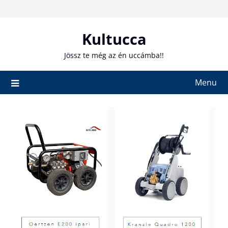
Skip
to
content
Kultucca
Jössz te még az én uccámba!!
Menu