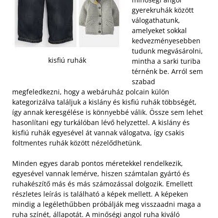
gyerekruhák között
válogathatunk,
amelyeket sokkal
kedvezményesebben
tudunk megvásárolni,
kisfiú ruhák
mintha a sarki turiba
térnénk be. Arról sem
szabad
megfeledkezni, hogy a webáruház polcain külön
kategorizálva találjuk a kislány és kisfiú ruhák többségét,
így annak keresgélése is könnyebbé válik. Össze sem lehet
hasonlítani egy turkálóban lévő helyzettel. A kislány és
kisfiú ruhák egyesével át vannak válogatva, így csakis
foltmentes ruhák között nézelődhetünk.
Minden egyes darab pontos méretekkel rendelkezik,
egyesével vannak lemérve, hiszen számtalan gyártó és
ruhakészítő más és más számozással dolgozik. Emellett
részletes leírás is található a képek mellett. A képeken
mindig a legélethűbben próbálják meg visszaadni maga a
ruha színét, állapotát. A minőségi angol ruha kiváló