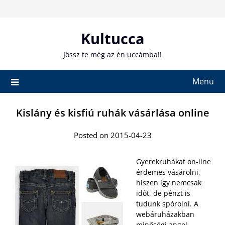
Skip
to
content
Kultucca
Jössz te még az én uccámba!!
Menu
Kislány és kisfiú ruhák vásárlása online
Posted on 2015-04-23
Gyerekruhákat on-line
érdemes vásárolni,
hiszen így nemcsak
időt, de pénzt is
tudunk spórolni. A
webáruházakban
minőségi angol