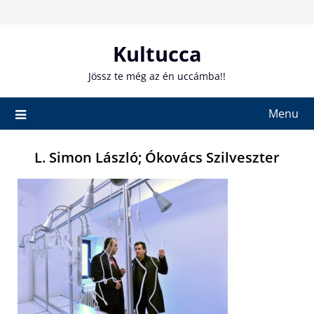
Skip
to
content
Kultucca
Jössz te még az én uccámba!!
Menu
L. Simon László; Ókovács Szilveszter