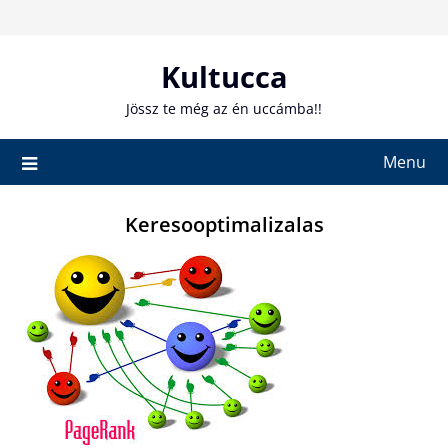
Skip
to
content
Kultucca
Jössz te még az én uccámba!!
Menu
Keresooptimalizalas