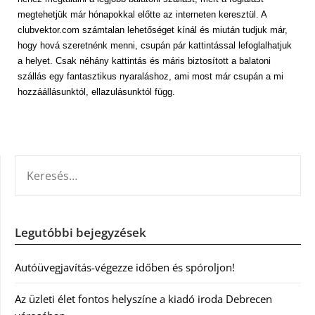
megtehetjük már hónapokkal előtte az interneten keresztül. A
clubvektor.com számtalan lehetőséget kínál és miután tudjuk már,
hogy hová szeretnénk menni, csupán pár kattintással lefoglalhatjuk
a helyet. Csak néhány kattintás és máris biztosított a balatoni
szállás egy fantasztikus nyaraláshoz, ami most már csupán a mi
hozzáállásunktól, ellazulásunktól függ.
KERESÉS:
Legutóbbi bejegyzések
Autóüvegjavítás-végezze időben és spóroljon!
Az üzleti élet fontos helyszíne a kiadó iroda Debrecen