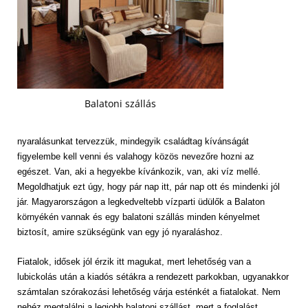
Balatoni szállás
nyaralásunkat tervezzük, mindegyik családtag kívánságát
figyelembe kell venni és valahogy közös nevezőre hozni az
egészet. Van, aki a hegyekbe kívánkozik, van, aki víz mellé.
Megoldhatjuk ezt úgy, hogy pár nap itt, pár nap ott és mindenki jól
jár. Magyarországon a legkedveltebb vízparti üdülők a Balaton
környékén vannak és egy balatoni szállás minden kényelmet
biztosít, amire szükségünk van egy jó nyaraláshoz.
Fiatalok, idősek jól érzik itt magukat, mert lehetőség van a
lubickolás után a kiadós sétákra a rendezett parkokban, ugyanakkor
számtalan szórakozási lehetőség várja esténkét a fiatalokat. Nem
nehéz megtalálni a legjobb balatoni szállást, mert a foglalást