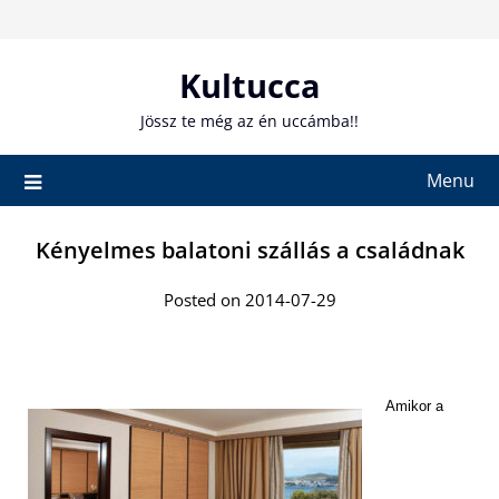
Skip
to
content
Kultucca
Jössz te még az én uccámba!!
Menu
Kényelmes balatoni szállás a családnak
Posted on 2014-07-29
Amikor a