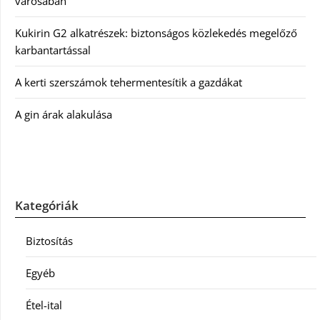
városában
Kukirin G2 alkatrészek: biztonságos közlekedés megelőző
karbantartással
A kerti szerszámok tehermentesítik a gazdákat
A gin árak alakulása
Kategóriák
Biztosítás
Egyéb
Étel-ital