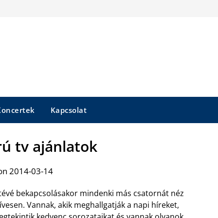
Koncertek
Kapcsolat
ú tv ajánlatok
on 2014-03-14
tévé bekapcsolásakor mindenki más csatornát néz
ívesen. Vannak, akik meghallgatják a napi híreket,
gtekintik kedvenc sorozataikat és vannak olyanok