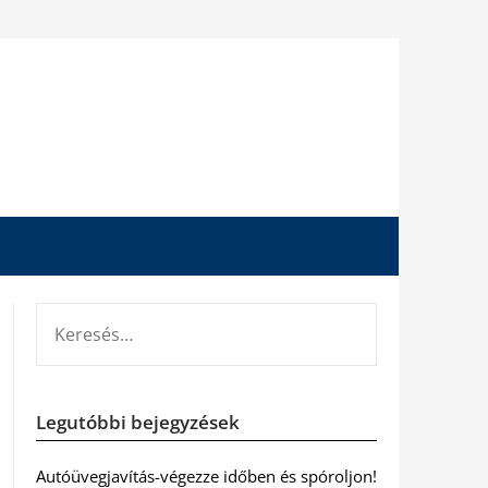
KERESÉS:
Legutóbbi bejegyzések
Autóüvegjavítás-végezze időben és spóroljon!