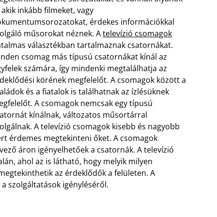
, akik inkább filmeket, vagy
kumentumsorozatokat, érdekes információkkal
olgáló műsorokat néznek. A
televízió csomagok
talmas választékban tartalmaznak csatornákat.
nden csomag más típusú csatornákat kínál az
yfelek számára, így mindenki megtalálhatja az
deklődési körének megfelelőt. A csomagok között a
aládok és a fiatalok is találhatnak az ízlésüknek
gfelelőt. A csomagok nemcsak egy típusú
atornát kínálnak, változatos műsortárral
olgálnak.
A televízió csomagok kisebb és nagyobb
ért érdemes megtekinteni őket. A csomagok
vező áron igényelhetőek a csatornák. A televízió
án, ahol az is látható, hogy melyik milyen
egtekinthetik az érdeklődők a felületen. A
a szolgáltatások igényléséről.