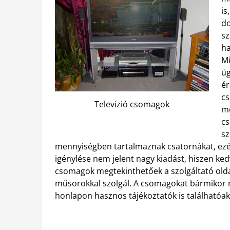
is
do
sz
ha
Mi
üg
ér
cs
Televízió csomagok
me
cs
sz
mennyiségben tartalmaznak csatornákat, ez
igénylése nem jelent nagy kiadást, hiszen ked
csomagok megtekinthetőek a szolgáltató oldal
műsorokkal szolgál. A csomagokat bármikor m
honlapon hasznos tájékoztatók is találhatóak 