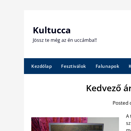
Skip
to
content
Kultucca
Jössz te még az én uccámba!!
Kezdőlap
Fesztiválok
Falunapok
Kedvező ár
Posted 
A 
sz
me