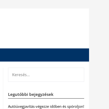
KERESÉS:
Legutóbbi bejegyzések
Autóüvegjavítás-végezze időben és spóroljon!