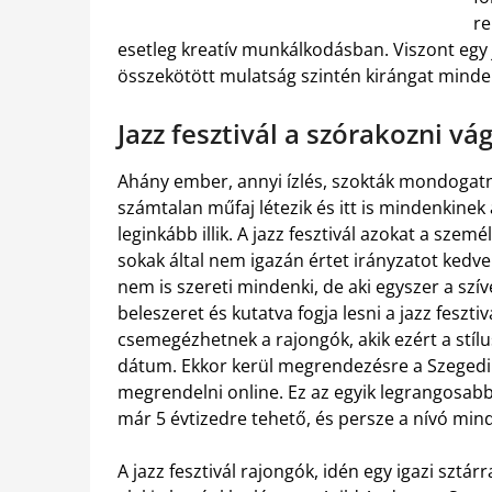
re
esetleg kreatív munkálkodásban. Viszont egy 
összekötött mulatság szintén kirángat mind
Jazz fesztivál a szórakozni v
Ahány ember, annyi ízlés, szokták mondogatni
számtalan műfaj létezik és itt is mindenkinek
leginkább illik. A jazz fesztivál azokat a szem
sokak által nem igazán értet irányzatot kedv
nem is szereti mindenki, de aki egyszer a szív
beleszeret és kutatva fogja lesni a jazz fesztiv
csemegézhetnek a rajongók, akik ezért a stíl
dátum. Ekkor kerül megrendezésre a Szegedi 
megrendelni online. Ez az egyik legrangosa
már 5 évtizedre tehető, és persze a nívó mi
A jazz fesztivál rajongók, idén egy igazi sztár