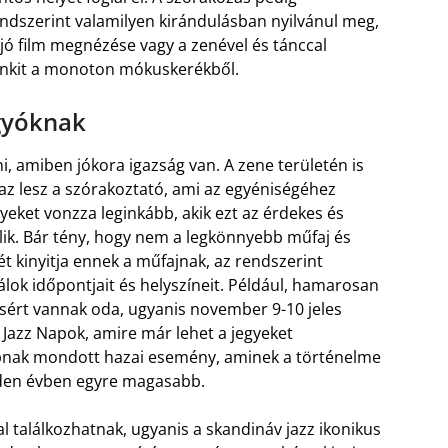
ndszerint valamilyen kirándulásban nyilvánul meg,
jó film megnézése vagy a zenével és tánccal
enkit a monoton mókuskerékből.
ágyóknak
, amiben jókora igazság van. A zene területén is
 az lesz a szórakoztató, ami az egyéniségéhez
élyeket vonzza leginkább, akik ezt az érdekes és
elik. Bár tény, hogy nem a legkönnyebb műfaj és
ét kinyitja ennek a műfajnak, az rendszerint
álok időpontjait és helyszíneit.
Például, hamarosan
usért vannak oda, ugyanis november 9-10 jeles
Jazz Napok, amire már lehet a jegyeket
bbnak mondott hazai esemény, aminek a történelme
nden évben egyre magasabb.
ral találkozhatnak, ugyanis a skandináv jazz ikonikus