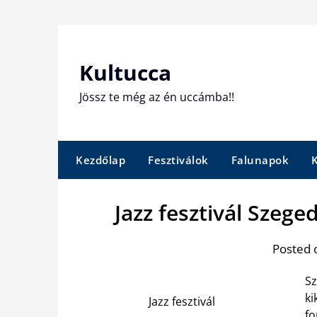
Skip
to
content
Kultucca
Jössz te még az én uccámba!!
Kezdőlap
Fesztiválok
Falunapok
Jazz fesztivál Szeg
Posted 
Sz
ki
Jazz fesztivál
fo