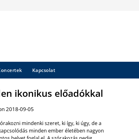
Koncertek
Kapcsolat
eden ikonikus előadókkal
on 2018-09-05
órakozni mindenki szeret, ki így, ki úgy, de a
kapcsolódás minden ember életében nagyon
ntos helyet foglal el. A szórakozás pedig