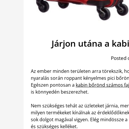
Járjon utána a ka
Posted 
Az ember minden területen arra törekszik, ho
nyaralás során roppant kényelmes pici bőröndd
Egészen pontosan a
kabin bőrönd számos faj
is könnyedén beszerezhet.
Nem szükséges tehát az üzleteket járnia, me
milyen termékeket kínálnak az érdeklődőknek
sok dolgot magával vigyen. Elég mindössze 
és szükséges kelléket.