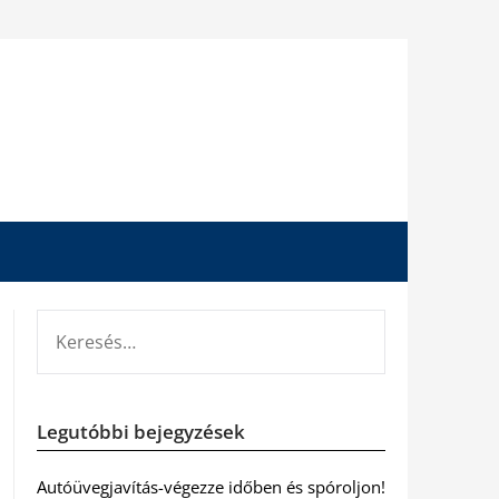
KERESÉS:
Legutóbbi bejegyzések
Autóüvegjavítás-végezze időben és spóroljon!