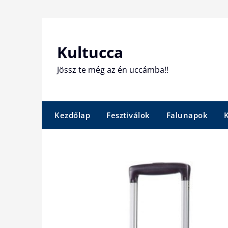
Skip
to
content
Kultucca
Jössz te még az én uccámba!!
Kezdőlap
Fesztiválok
Falunapok