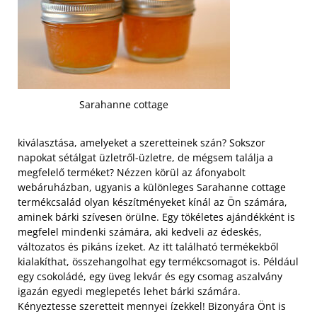
Sarahanne cottage
kiválasztása, amelyeket a szeretteinek szán? Sokszor
napokat sétálgat üzletről-üzletre, de mégsem találja a
megfelelő terméket? Nézzen körül az áfonyabolt
webáruházban, ugyanis a különleges Sarahanne cottage
termékcsalád olyan készítményeket kínál az Ön számára,
aminek bárki szívesen örülne. Egy tökéletes ajándékként is
megfelel mindenki számára, aki kedveli az édeskés,
változatos és pikáns ízeket.
Az itt található termékekből
kialakíthat, összehangolhat egy termékcsomagot is. Például
egy csokoládé, egy üveg lekvár és egy csomag aszalvány
igazán egyedi meglepetés lehet bárki számára.
Kényeztesse szeretteit mennyei ízekkel! Bizonyára Önt is