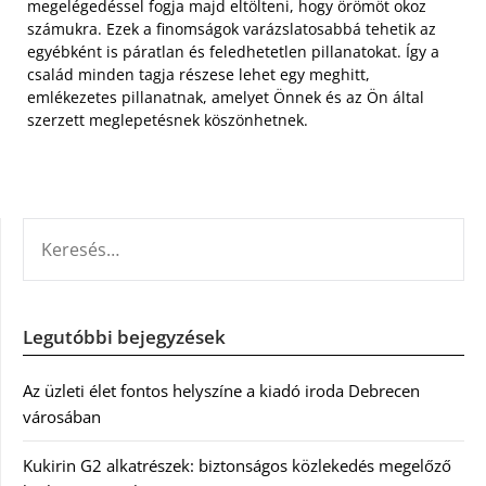
megelégedéssel fogja majd eltölteni, hogy örömöt okoz
számukra. Ezek a finomságok varázslatosabbá tehetik az
egyébként is páratlan és feledhetetlen pillanatokat. Így a
család minden tagja részese lehet egy meghitt,
emlékezetes pillanatnak, amelyet Önnek és az Ön által
szerzett meglepetésnek köszönhetnek.
KERESÉS:
Legutóbbi bejegyzések
Az üzleti élet fontos helyszíne a kiadó iroda Debrecen
városában
Kukirin G2 alkatrészek: biztonságos közlekedés megelőző