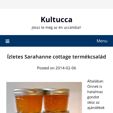
Skip
to
content
Kultucca
Jössz te még az én uccámba!!
Menu
Ízletes Sarahanne cottage termékcsalád
Posted on 2014-02-06
Általában
Önnek is
hatalmas
gondot
okoz az
ajándékok