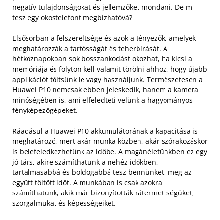
negatív tulajdonságokat és jellemzőket mondani. De mi
tesz egy okostelefont megbízhatóvá?
Elsősorban a felszereltsége és azok a tényezők, amelyek
meghatározzák a tartósságát és teherbírását. A
hétköznapokban sok bosszankodást okozhat, ha kicsi a
memóriája és folyton kell valamit törölni ahhoz, hogy újabb
applikációt töltsünk le vagy használjunk. Természetesen a
Huawei P10 nemcsak ebben jeleskedik, hanem a kamera
minőségében is, ami elfeledteti velünk a hagyományos
fényképezőgépeket.
Ráadásul a Huawei P10 akkumulátorának a kapacitása is
meghatározó, mert akár munka közben, akár szórakozáskor
is belefeledkezhetünk az időbe. A magánéletünkben ez egy
jó társ, akire számíthatunk a nehéz időkben,
tartalmasabbá és boldogabbá tesz bennünket, meg az
együtt töltött időt. A munkában is csak azokra
számíthatunk, akik már bizonyították rátermettségüket,
szorgalmukat és képességeiket.