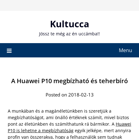
Skip
to
content
Kultucca
Jössz te még az én uccámba!!
Menu
A Huawei P10 megbízható és teherbíró
Posted on 2018-02-13
A munkában és a magánéletünkben is szeretjük a
megbízhatóságot, ami önálló értéknek számít, mivel biztos
pont az életünkben és számíthatunk rá bármikor. A
Huawei
P10 is lehetne a megbízhatóság
egyik jelképe, mert annyira
profin van összerakva, hogy a felhasználók sem tudnak