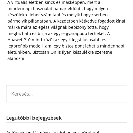
A virtuális életben sincs ez másképpen, mert a
mindennapi használat hamar eldönti, hogy milyen
készülékre lehet számítani és melyik hagy cserben
bármelyik pillanatban. A kezdetben kétkedve fogadott kínai
márka mára az egész világnak bebizonyította, hogy
megbízható és bírja az egyre gyarapodó terheket. A
Huawei P10 mind közül az egyik legstílusosabb és
legprofibb modell, ami egy biztos pont lehet a mindennapi
életünkben. Biztosan Ön is ilyen készülékre szeretne
alapozni.
KERESÉS:
Legutóbbi bejegyzések
Autóüvegjavítás-végezze időben és spóroljon!