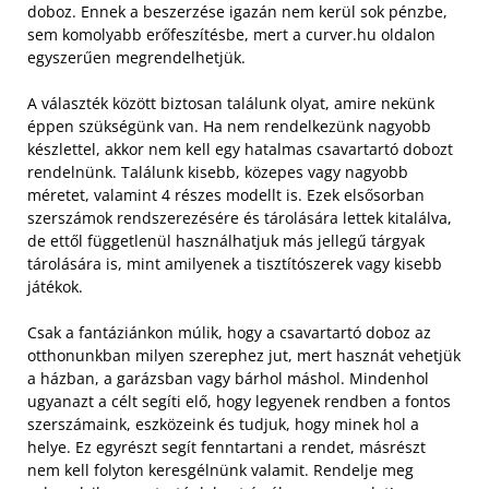
doboz. Ennek a beszerzése igazán nem kerül sok pénzbe,
sem komolyabb erőfeszítésbe, mert a curver.hu oldalon
egyszerűen megrendelhetjük.
A választék között biztosan találunk olyat, amire nekünk
éppen szükségünk van. Ha nem rendelkezünk nagyobb
készlettel, akkor nem kell egy hatalmas csavartartó dobozt
rendelnünk. Találunk kisebb, közepes vagy nagyobb
méretet, valamint 4 részes modellt is. Ezek elsősorban
szerszámok rendszerezésére és tárolására lettek kitalálva,
de ettől függetlenül használhatjuk más jellegű tárgyak
tárolására is, mint amilyenek a tisztítószerek vagy kisebb
játékok.
Csak a fantáziánkon múlik, hogy a csavartartó doboz az
otthonunkban milyen szerephez jut, mert hasznát vehetjük
a házban, a garázsban vagy bárhol máshol. Mindenhol
ugyanazt a célt segíti elő, hogy legyenek rendben a fontos
szerszámaink, eszközeink és tudjuk, hogy minek hol a
helye. Ez egyrészt segít fenntartani a rendet, másrészt
nem kell folyton keresgélnünk valamit. Rendelje meg