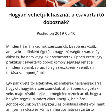
Hogyan vehetjük hasznát a csavartartó
doboznak?
Posted on 2019-05-10
Minden háznál akadnak szerszámok, kisebb eszközök,
amelyekre időnként égetően nagy szükségünk van, még
akkor is, ha nem vagyunk ezermesterek. Éppen ezért, egy
praktikus csavartartó doboz komoly
segítség lehet a
mindennapjaink során, főleg az eszközeink rendben
tartása szempontjából.
Egy pár kivételtől eltekintve, az emberek hajlamosak arra,
hogy ott hagyják a szerszámokat, ahol éppen dolgoztak
vele, majd később teljesen megfeledkeznek arról, hogy a
helyére tegyék. Mindezt elkerülhetjük, ha előre
gondoskodunk olyan egyszerű és praktikus ötletekről, mint
amilyen az olcsó és könnyen hordozható csavartartó