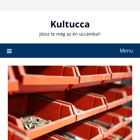
Skip
to
content
Kultucca
Jössz te még az én uccámba!!
Menu