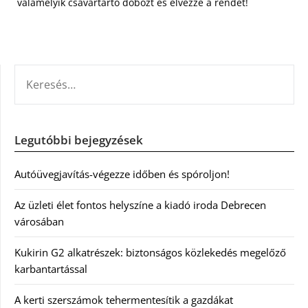
valamelyik csavartartó dobozt és élvezze a rendet!
KERESÉS:
Legutóbbi bejegyzések
Autóüvegjavítás-végezze időben és spóroljon!
Az üzleti élet fontos helyszíne a kiadó iroda Debrecen
városában
Kukirin G2 alkatrészek: biztonságos közlekedés megelőző
karbantartással
A kerti szerszámok tehermentesítik a gazdákat