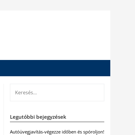
KERESÉS:
Legutóbbi bejegyzések
Autóüvegjavítás-végezze időben és spóroljon!