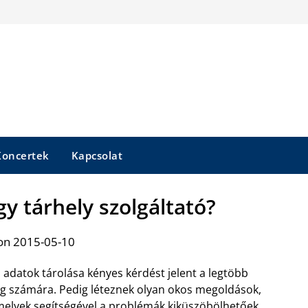
Koncertek
Kapcsolat
y tárhely szolgáltató?
on 2015-05-10
 adatok tárolása kényes kérdést jelent a legtöbb
g számára. Pedig léteznek olyan okos megoldások,
elyek segítségével a problémák kiküszöbölhetőek.