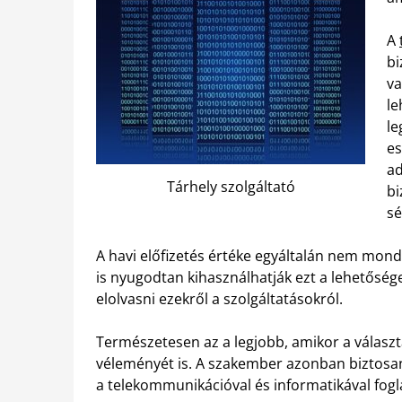
A
bi
va
le
le
es
ad
Tárhely szolgáltató
bi
sé
A havi előfizetés értéke egyáltalán nem mond
is nyugodtan kihasználhatják ezt a lehetősége
elolvasni ezekről a szolgáltatásokról.
Természetesen az a legjobb, amikor a választá
véleményét is. A szakember azonban biztosan n
a telekommunikációval és informatikával fogla