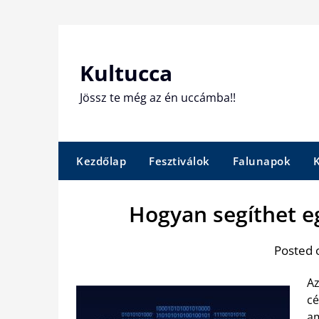
Skip
to
content
Kultucca
Jössz te még az én uccámba!!
Kezdőlap
Fesztiválok
Falunapok
Hogyan segíthet eg
Posted 
Az
cé
am