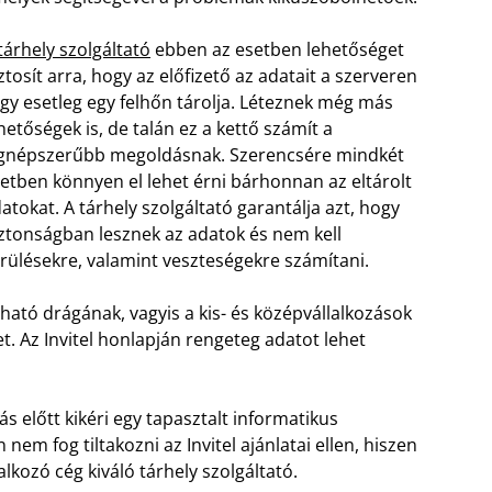
tárhely szolgáltató
ebben az esetben lehetőséget
ztosít arra, hogy az előfizető az adatait a szerveren
gy esetleg egy felhőn tárolja. Léteznek még más
hetőségek is, de talán ez a kettő számít a
gnépszerűbb megoldásnak. Szerencsére mindkét
etben könnyen el lehet érni bárhonnan az eltárolt
atokat. A tárhely szolgáltató garantálja azt, hogy
ztonságban lesznek az adatok és nem kell
rülésekre, valamint veszteségekre számítani.
ható drágának, vagyis a kis- és középvállalkozások
t. Az Invitel honlapján rengeteg adatot lehet
s előtt kikéri egy tapasztalt informatikus
em fog tiltakozni az Invitel ajánlatai ellen, hiszen
lkozó cég kiváló tárhely szolgáltató.