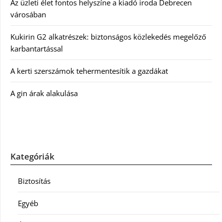
Az üzleti élet fontos helyszíne a kiadó iroda Debrecen
városában
Kukirin G2 alkatrészek: biztonságos közlekedés megelőző
karbantartással
A kerti szerszámok tehermentesítik a gazdákat
A gin árak alakulása
Kategóriák
Biztosítás
Egyéb