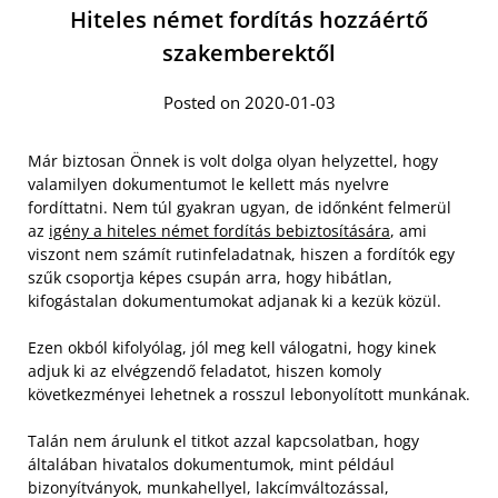
Hiteles német fordítás hozzáértő
szakemberektől
Posted on 2020-01-03
Már biztosan Önnek is volt dolga olyan helyzettel, hogy
valamilyen dokumentumot le kellett más nyelvre
fordíttatni. Nem túl gyakran ugyan, de időnként felmerül
az
igény a hiteles német fordítás bebiztosítására
, ami
viszont nem számít rutinfeladatnak, hiszen a fordítók egy
szűk csoportja képes csupán arra, hogy hibátlan,
kifogástalan dokumentumokat adjanak ki a kezük közül.
Ezen okból kifolyólag, jól meg kell válogatni, hogy kinek
adjuk ki az elvégzendő feladatot, hiszen komoly
következményei lehetnek a rosszul lebonyolított munkának.
Talán nem árulunk el titkot azzal kapcsolatban, hogy
általában hivatalos dokumentumok, mint például
bizonyítványok, munkahellyel, lakcímváltozással,