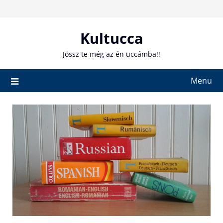
Skip
to
content
Kultucca
Jössz te még az én uccámba!!
Menu