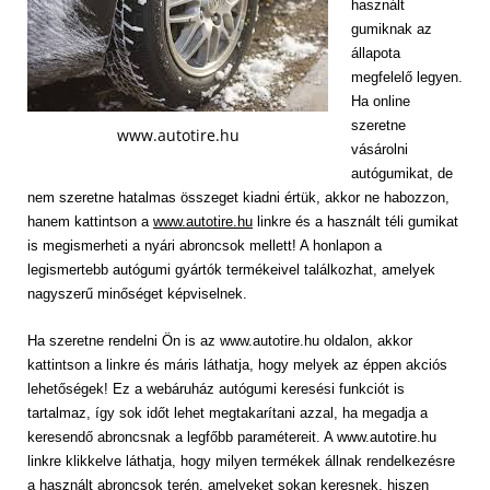
használt
gumiknak az
állapota
megfelelő legyen.
Ha online
szeretne
www.autotire.hu
vásárolni
autógumikat, de
nem szeretne hatalmas összeget kiadni értük, akkor ne habozzon,
hanem kattintson a
www.autotire.hu
linkre és a használt téli gumikat
is megismerheti a nyári abroncsok mellett! A honlapon a
legismertebb autógumi gyártók termékeivel találkozhat, amelyek
nagyszerű minőséget képviselnek.
Ha szeretne rendelni Ön is az www.autotire.hu oldalon, akkor
kattintson a linkre és máris láthatja, hogy melyek az éppen akciós
lehetőségek! Ez a webáruház autógumi keresési funkciót is
tartalmaz, így sok időt lehet megtakarítani azzal, ha megadja a
keresendő abroncsnak a legfőbb paramétereit. A www.autotire.hu
linkre klikkelve láthatja, hogy milyen termékek állnak rendelkezésre
a használt abroncsok terén, amelyeket sokan keresnek, hiszen