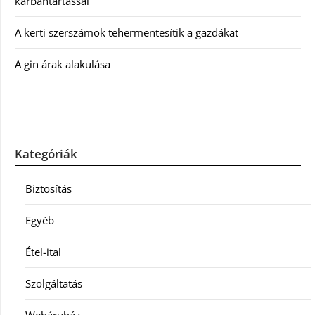
karbantartással
A kerti szerszámok tehermentesítik a gazdákat
A gin árak alakulása
Kategóriák
Biztosítás
Egyéb
Étel-ital
Szolgáltatás