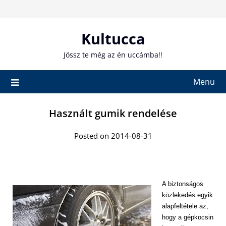
Skip
to
content
Kultucca
Jössz te még az én uccámba!!
Menu
Használt gumik rendelése
Posted on 2014-08-31
A biztonságos
közlekedés egyik
alapfeltétele az,
hogy a gépkocsin