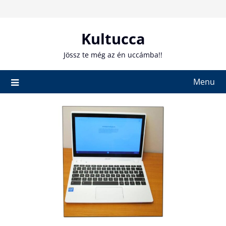
Skip
to
content
Kultucca
Jössz te még az én uccámba!!
Menu