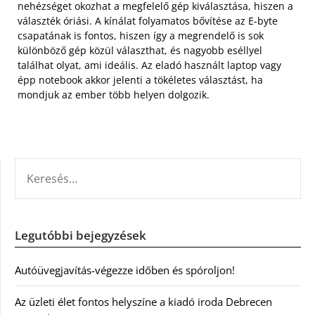
nehézséget okozhat a megfelelő gép kiválasztása, hiszen a
választék óriási. A kínálat folyamatos bővítése az E-byte
csapatának is fontos, hiszen így a megrendelő is sok
különböző gép közül választhat, és nagyobb eséllyel
találhat olyat, ami ideális. Az eladó használt laptop vagy
épp notebook akkor jelenti a tökéletes választást, ha
mondjuk az ember több helyen dolgozik.
KERESÉS:
Legutóbbi bejegyzések
Autóüvegjavítás-végezze időben és spóroljon!
Az üzleti élet fontos helyszíne a kiadó iroda Debrecen