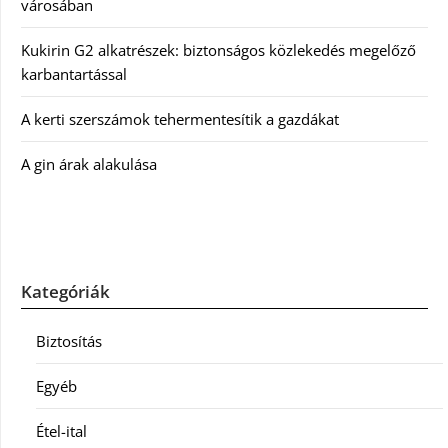
városában
Kukirin G2 alkatrészek: biztonságos közlekedés megelőző
karbantartással
A kerti szerszámok tehermentesítik a gazdákat
A gin árak alakulása
Kategóriák
Biztosítás
Egyéb
Étel-ital