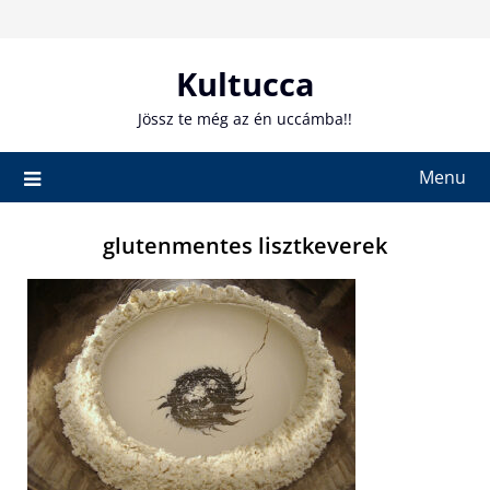
Skip
to
content
Kultucca
Jössz te még az én uccámba!!
Menu
glutenmentes lisztkeverek