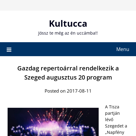
Skip
to
content
Kultucca
Jössz te még az én uccámba!!
Menu
Gazdag repertoárral rendelkezik a
Szeged augusztus 20 program
Posted on 2017-08-11
A Tisza
partján
lévő
Szegedet a
„Napfény