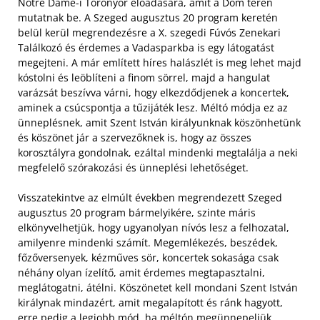
Notre Dame-i Toronyőr előadására, amit a Dóm téren
mutatnak be. A Szeged augusztus 20 program keretén
belül kerül megrendezésre a X. szegedi Fúvós Zenekari
Találkozó és érdemes a Vadasparkba is egy látogatást
megejteni.
A már említett híres halászlét is meg lehet majd
kóstolni és leöblíteni a finom sörrel, majd a hangulat
varázsát beszívva várni, hogy elkezdődjenek a koncertek,
aminek a csúcspontja a tűzijáték lesz. Méltó módja ez az
ünneplésnek, amit Szent István királyunknak köszönhetünk
és köszönet jár a szervezőknek is, hogy az összes
korosztályra gondolnak, ezáltal mindenki megtalálja a neki
megfelelő szórakozási és ünneplési lehetőséget.
Visszatekintve az elmúlt években megrendezett Szeged
augusztus 20 program bármelyikére, szinte máris
elkönyvelhetjük, hogy ugyanolyan nívós lesz a felhozatal,
amilyenre mindenki számít. Megemlékezés, beszédek,
főzőversenyek, kézműves sör, koncertek sokasága csak
néhány olyan ízelítő, amit érdemes megtapasztalni,
meglátogatni, átélni. Köszönetet kell mondani Szent István
királynak mindazért, amit megalapított és ránk hagyott,
erre pedig a legjobb mód, ha méltón megünnepeljük