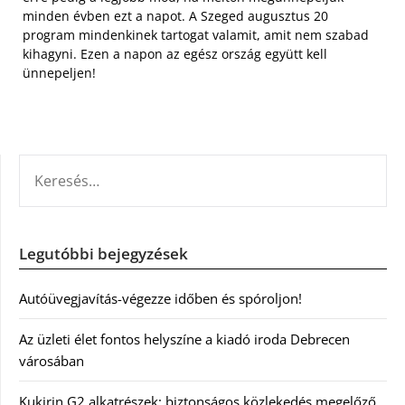
minden évben ezt a napot. A Szeged augusztus 20
program mindenkinek tartogat valamit, amit nem szabad
kihagyni. Ezen a napon az egész ország együtt kell
ünnepeljen!
KERESÉS:
Legutóbbi bejegyzések
Autóüvegjavítás-végezze időben és spóroljon!
Az üzleti élet fontos helyszíne a kiadó iroda Debrecen
városában
Kukirin G2 alkatrészek: biztonságos közlekedés megelőző