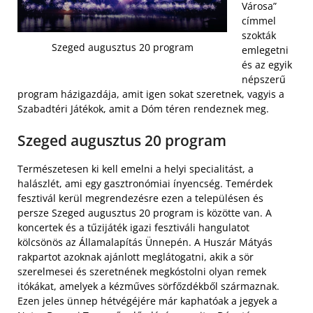
Városa”
címmel
szokták
Szeged augusztus 20 program
emlegetni
és az egyik
népszerű
program házigazdája, amit igen sokat szeretnek, vagyis a
Szabadtéri Játékok, amit a Dóm téren rendeznek meg.
Szeged augusztus 20 program
Természetesen ki kell emelni a helyi specialitást, a
halászlét, ami egy gasztronómiai ínyencség. Temérdek
fesztivál kerül megrendezésre ezen a településen és
persze Szeged augusztus 20 program is közötte van. A
koncertek és a tűzijáték igazi fesztiváli hangulatot
kölcsönös az Államalapítás Ünnepén. A Huszár Mátyás
rakpartot azoknak ajánlott meglátogatni, akik a sör
szerelmesei és szeretnének megkóstolni olyan remek
itókákat, amelyek a kézműves sörfőzdékből származnak.
Ezen jeles ünnep hétvégéjére már kaphatóak a jegyek a