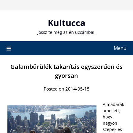
Skip
to
content
Kultucca
Jössz te még az én uccámba!!
Menu
Galambürülék takarítás egyszerűen és
gyorsan
Posted on 2014-05-15
A madarak
amellett,
hogy
nagyon
szépek és