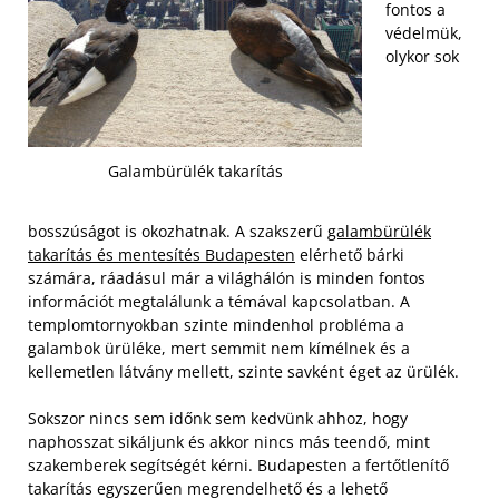
fontos a
védelmük,
olykor sok
Galambürülék takarítás
bosszúságot is okozhatnak. A szakszerű
galambürülék
takarítás és mentesítés Budapesten
elérhető bárki
számára, ráadásul már a világhálón is minden fontos
információt megtalálunk a témával kapcsolatban. A
templomtornyokban szinte mindenhol probléma a
galambok ürüléke, mert semmit nem kímélnek és a
kellemetlen látvány mellett, szinte savként éget az ürülék.
Sokszor nincs sem időnk sem kedvünk ahhoz, hogy
naphosszat sikáljunk és akkor nincs más teendő, mint
szakemberek segítségét kérni. Budapesten a fertőtlenítő
takarítás egyszerűen megrendelhető és a lehető