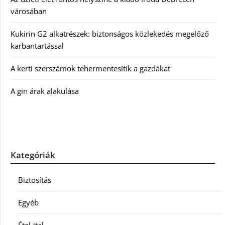
városában
Kukirin G2 alkatrészek: biztonságos közlekedés megelőző
karbantartással
A kerti szerszámok tehermentesítik a gazdákat
A gin árak alakulása
Kategóriák
Biztosítás
Egyéb
Étel-ital