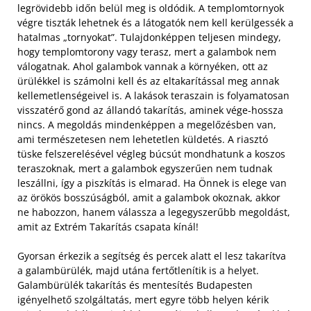
legrövidebb időn belül meg is oldódik. A templomtornyok
végre tiszták lehetnek és a látogatók nem kell kerülgessék a
hatalmas „tornyokat”. Tulajdonképpen teljesen mindegy,
hogy templomtorony vagy terasz, mert a galambok nem
válogatnak.
Ahol galambok vannak a környéken, ott az
ürülékkel is számolni kell és az eltakarítással meg annak
kellemetlenségeivel is. A lakások teraszain is folyamatosan
visszatérő gond az állandó takarítás, aminek vége-hossza
nincs. A megoldás mindenképpen a megelőzésben van,
ami természetesen nem lehetetlen küldetés. A riasztó
tüske felszerelésével végleg búcsút mondhatunk a koszos
teraszoknak, mert a galambok egyszerűen nem tudnak
leszállni, így a piszkítás is elmarad. Ha Önnek is elege van
az örökös bosszúságból, amit a galambok okoznak, akkor
ne habozzon, hanem válassza a legegyszerűbb megoldást,
amit az Extrém Takarítás csapata kínál!
Gyorsan érkezik a segítség és percek alatt el lesz takarítva
a galambürülék, majd utána fertőtlenítik is a helyet.
Galambürülék takarítás és mentesítés Budapesten
igényelhető szolgáltatás, mert egyre több helyen kérik