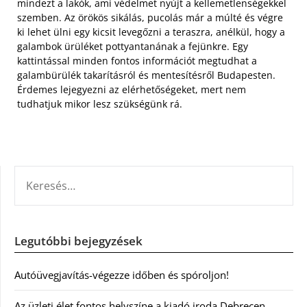
mindezt a lakók, ami védelmet nyújt a kellemetlenségekkel
szemben. Az örökös sikálás, pucolás már a múlté és végre
ki lehet ülni egy kicsit levegőzni a teraszra, anélkül, hogy a
galambok ürüléket pottyantanának a fejünkre. Egy
kattintással minden fontos információt megtudhat a
galambürülék takarításról és mentesítésről Budapesten.
Érdemes lejegyezni az elérhetőségeket, mert nem
tudhatjuk mikor lesz szükségünk rá.
KERESÉS:
Legutóbbi bejegyzések
Autóüvegjavítás-végezze időben és spóroljon!
Az üzleti élet fontos helyszíne a kiadó iroda Debrecen