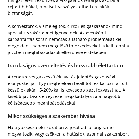
füstgáz-elemzést. Ezek a vizsgálatok feltárják azokat a
rejtett hibákat, amelyek veszélyeztethetik a lakók
biztonságát.
A konvektorok, vízmelegítők, cirkók és gázkazánok mind
speciális szakértelmet igényelnek. Az évenkénti
karbantartás során nemcsak a látható problémákat kell
megoldani, hanem megelőző intézkedéseket is kell tenni a
jövőbeli meghibásodások elkerülése érdekében.
Gazdaságos üzemeltetés és hosszabb élettartam
A rendszeres gázkészülék javítás jelentős gazdasági
előnyökkel jár. Egy megfelelően beállított és karbantartott
készülék akár 15-20%-kal is kevesebb gázt fogyaszthat. A
kisebb javítások elvégzése megakadályozza a nagyobb,
költségesebb meghibásodásokat.
Mikor szükséges a szakember hívása
Ha a gázkészülék szokatlan zajokat ad, a láng színe
megváltozik, vagy csökken a hatásfok, azonnal szakembert