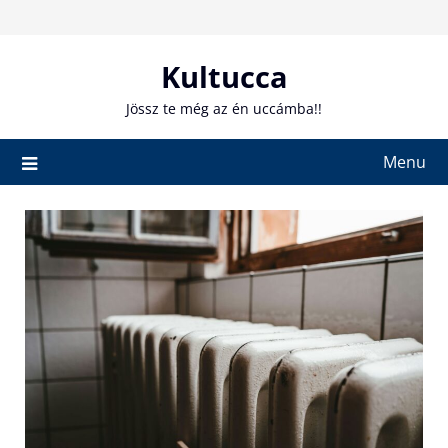
Skip
to
content
Kultucca
Jössz te még az én uccámba!!
Menu