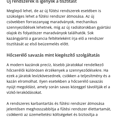
Új rendszerek is igénylik a tisztítást
Meglepő lehet, de az új fűtési rendszerek esetében is
szükséges lehet a fűtési rendszer átmosása. Az új
csövekben forraszanyag maradványok, mechanikus
szennyeződések lehetnek, míg az új radiátorokban gyártási
olajok és folyatószer maradványok találhatók. Sok
kazángyártó a garancia feltételeként írja elő a rendszer
tisztítását az első beüzemelés előtt.
Hőcserélő savazás mint kiegészítő szolgáltatás
A modern kazánok precíz, kisebb járatokkal rendelkező
hőcserélői különösen érzékenyek a szennyeződésekre. Ha
ezek a járatok levízkövesednek, csökken a teljesítmény és a
kazán elromolhat. Ilyen esetekben a hőcserélő savazás
nyújt megoldást, amely során savas közeggel távolítják el a
vízkő-lerakódásokat.
A rendszeres karbantartás és fűtési rendszer átmosása
jelentősen meghosszabbítja a fűtési rendszer élettartamát,
csökkenti az üzemeltetési költségeket és biztosítja a