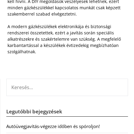
kell hívni. A DIY megoldások veszélyesek lehetnek, ezért
minden gázkészülékkel kapcsolatos munkát csak képzett
szakemberrel szabad elvégeztetni.
A modern gázkészülékek elektronikája és biztonsági
rendszerei összetettek, ezért a javítás során speciális
alkatrészekre és szakértelemre van szükség. A megfelelő
karbantartással a készülékek évtizedekig megbízhatóan
szolgálhatnak.
KERESÉS:
Legutóbbi bejegyzések
Autóüvegjavítás-végezze időben és spóroljon!