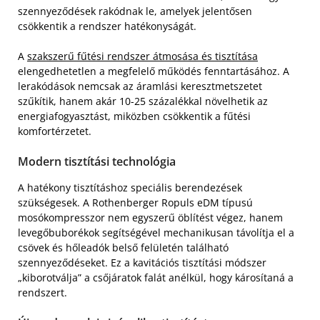
szennyeződések rakódnak le, amelyek jelentősen
csökkentik a rendszer hatékonyságát.
A
szakszerű fűtési rendszer átmosása és tisztítása
elengedhetetlen a megfelelő működés fenntartásához. A
lerakódások nemcsak az áramlási keresztmetszetet
szűkítik, hanem akár 10-25 százalékkal növelhetik az
energiafogyasztást, miközben csökkentik a fűtési
komfortérzetet.
Modern tisztítási technológia
A hatékony tisztításhoz speciális berendezések
szükségesek. A Rothenberger Ropuls eDM típusú
mosókompresszor nem egyszerű öblítést végez, hanem
levegőbuborékok segítségével mechanikusan távolítja el a
csövek és hőleadók belső felületén található
szennyeződéseket. Ez a kavitációs tisztítási módszer
„kiborotválja” a csőjáratok falát anélkül, hogy károsítaná a
rendszert.