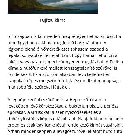
Fujitsu klíma
forróságban is könnyedén megbetegedhet az ember, ha
nem figyel oda a klíma megfelelő használatára. A
légkondicionáló hőmérsékletét sohasem szabad a
legalacsonyabb értékre állítani, hogy hamar lehűljön a
lakás, vagy az autó, mert könnyedén megfázhat. A Fujitsu
klíma a hűtőfunkció mellett ionszagtalanító szűrővel is
rendelkezik. Ez a szűrő a lakásban lévő kellemetlen
szagokat képes megszüntetni. A légkondikat manapság
már többféle szűrővel látják el.
A legnépszerűbb szűrőbetét a Hepa szűrő, ami a
levegőben lévő kórokozókat, a baktériumokat, a penész
spórákat, a vírusokat, a szennyeződéseket és a
dohányfüstöt is képes eltávolítani. Napjainkban már nem
érdemes csak egy funkcióval rendelkező klímát vásárolni.
Árban mindenképpen a levegőszűrővel ellátott hűtő-fűtő