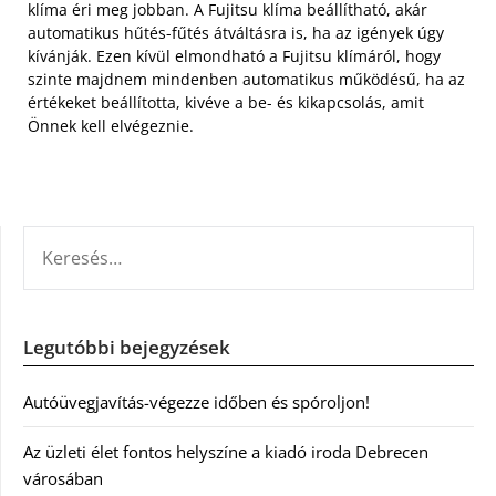
klíma éri meg jobban. A Fujitsu klíma beállítható, akár
automatikus hűtés-fűtés átváltásra is, ha az igények úgy
kívánják. Ezen kívül elmondható a Fujitsu klímáról, hogy
szinte majdnem mindenben automatikus működésű, ha az
értékeket beállította, kivéve a be- és kikapcsolás, amit
Önnek kell elvégeznie.
KERESÉS:
Legutóbbi bejegyzések
Autóüvegjavítás-végezze időben és spóroljon!
Az üzleti élet fontos helyszíne a kiadó iroda Debrecen
városában