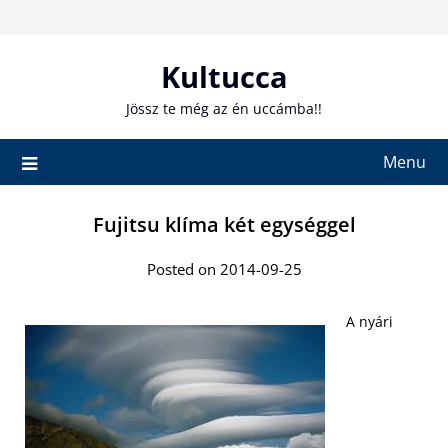
Skip
to
content
Kultucca
Jössz te még az én uccámba!!
Menu
Fujitsu klíma két egységgel
Posted on 2014-09-25
A nyári