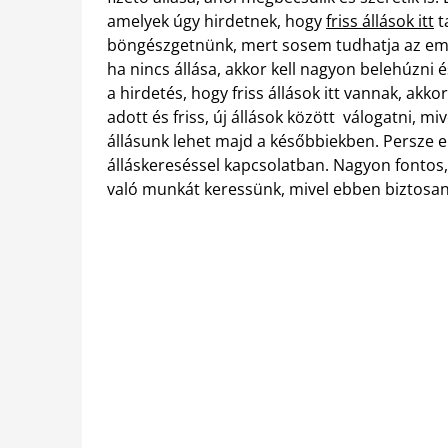
amelyek úgy hirdetnek, hogy
friss állások itt
t
böngészgetnünk, mert sosem tudhatja az embe
ha nincs állása, akkor kell nagyon belehúzni é
a hirdetés, hogy friss állások itt vannak, ak
adott és friss, új állások között válogatni, mi
állásunk lehet majd a későbbiekben. Persze eh
álláskereséssel kapcsolatban. Nagyon fontos
való munkát keressünk, mivel ebben biztosa