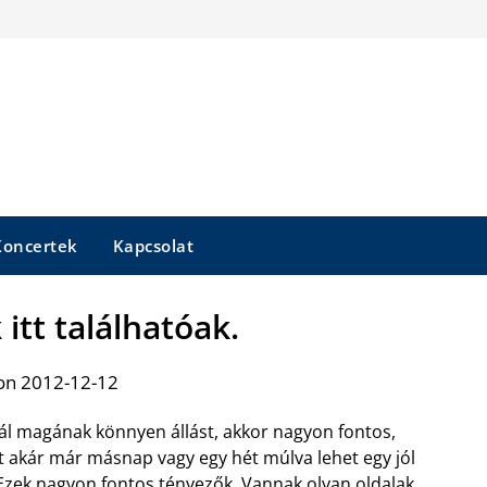
Koncertek
Kapcsolat
 itt találhatóak.
on 2012-12-12
l magának könnyen állást, akkor nagyon fontos,
t akár már másnap vagy egy hét múlva lehet egy jól
s. Ezek nagyon fontos tényezők. Vannak olyan oldalak