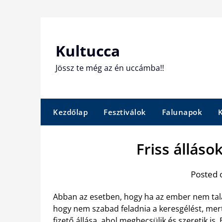
Skip
to
content
Kultucca
Jössz te még az én uccámba!!
Kezdőlap
Fesztiválok
Falunapok
Friss állások
Posted 
Abban az esetben, hogy ha az ember nem talá
hogy nem szabad feladnia a keresgélést, mer
fizető állása, ahol megbecsülik és szeretik i