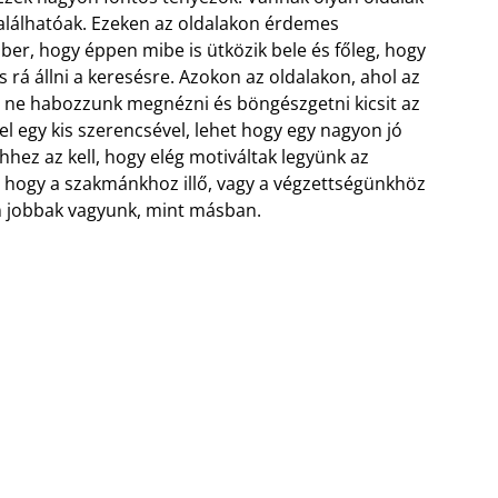
alálhatóak. Ezeken az oldalakon érdemes
r, hogy éppen mibe is ütközik bele és főleg, hogy
s rá állni a keresésre.
Azokon az oldalakon, ahol az
kor ne habozzunk megnézni és böngészgetni kicsit az
vel egy kis szerencsével, lehet hogy egy nagyon jó
hez az kell, hogy elég motiváltak legyünk az
, hogy a szakmánkhoz illő, vagy a végzettségünkhöz
n jobbak vagyunk, mint másban.