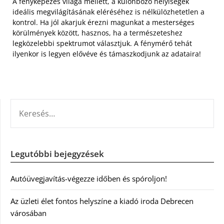
A fényképezés világa mellett, a különböző helyiségek
ideális megvilágításának eléréséhez is nélkülözhetetlen a
kontrol. Ha jól akarjuk érezni magunkat a mesterséges
körülmények között, hasznos, ha a természeteshez
legközelebbi spektrumot választjuk. A fénymérő tehát
ilyenkor is legyen elővéve és támaszkodjunk az adataira!
KERESÉS:
Legutóbbi bejegyzések
Autóüvegjavítás-végezze időben és spóroljon!
Az üzleti élet fontos helyszíne a kiadó iroda Debrecen
városában