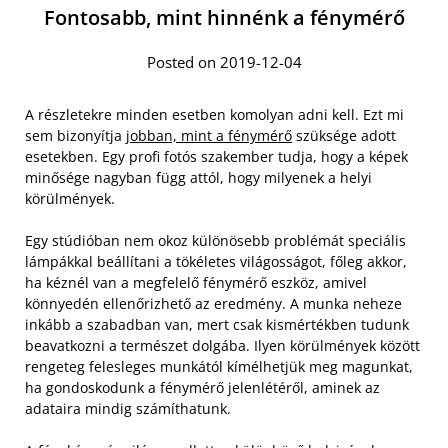
Fontosabb, mint hinnénk a fénymérő
Posted on 2019-12-04
A részletekre minden esetben komolyan adni kell. Ezt mi
sem bizonyítja
jobban, mint a fénymérő
szüksége adott
esetekben. Egy profi fotós szakember tudja, hogy a képek
minősége nagyban függ attól, hogy milyenek a helyi
körülmények.
Egy stúdióban nem okoz különösebb problémát speciális
lámpákkal beállítani a tökéletes világosságot, főleg akkor,
ha kéznél van a megfelelő fénymérő eszköz, amivel
könnyedén ellenőrizhető az eredmény. A munka neheze
inkább a szabadban van, mert csak kismértékben tudunk
beavatkozni a természet dolgába. Ilyen körülmények között
rengeteg felesleges munkától kímélhetjük meg magunkat,
ha gondoskodunk a fénymérő jelenlétéről, aminek az
adataira mindig számíthatunk.