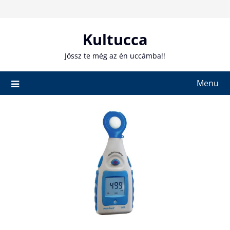
Skip
to
content
Kultucca
Jössz te még az én uccámba!!
Menu