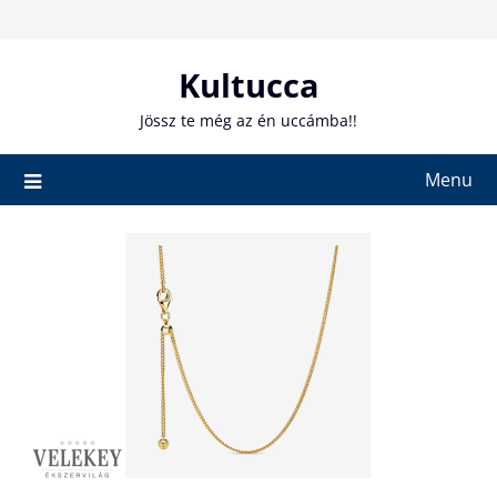
Skip
to
content
Kultucca
Jössz te még az én uccámba!!
Menu