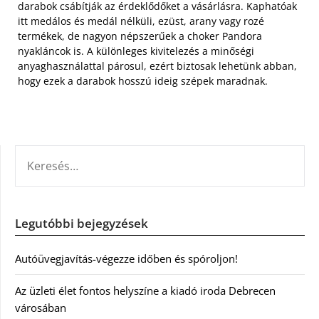
darabok csábítják az érdeklődőket a vásárlásra. Kaphatóak
itt medálos és medál nélküli, ezüst, arany vagy rozé
termékek, de nagyon népszerűek a choker Pandora
nyakláncok is. A különleges kivitelezés a minőségi
anyaghasználattal párosul, ezért biztosak lehetünk abban,
hogy ezek a darabok hosszú ideig szépek maradnak.
KERESÉS:
Legutóbbi bejegyzések
Autóüvegjavítás-végezze időben és spóroljon!
Az üzleti élet fontos helyszíne a kiadó iroda Debrecen
városában