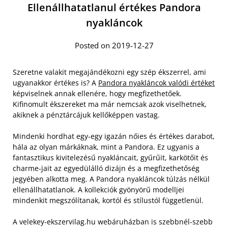
Ellenállhatatlanul értékes Pandora
nyakláncok
Posted on 2019-12-27
Szeretne valakit megajándékozni egy szép ékszerrel, ami
ugyanakkor értékes is? A
Pandora nyakláncok valódi értéket
képviselnek annak ellenére, hogy megfizethetőek.
Kifinomult ékszereket ma már nemcsak azok viselhetnek,
akiknek a pénztárcájuk kellőképpen vastag.
Mindenki hordhat egy-egy igazán nőies és értékes darabot,
hála az olyan márkáknak, mint a Pandora. Ez ugyanis a
fantasztikus kivitelezésű nyakláncait, gyűrűit, karkötőit és
charme-jait az egyedülálló dizájn és a megfizethetőség
jegyében alkotta meg. A Pandora nyakláncok túlzás nélkül
ellenállhatatlanok. A kollekciók gyönyörű modelljei
mindenkit megszólítanak, kortól és stílustól függetlenül.
A velekey-ekszervilag.hu webáruházban is szebbnél-szebb