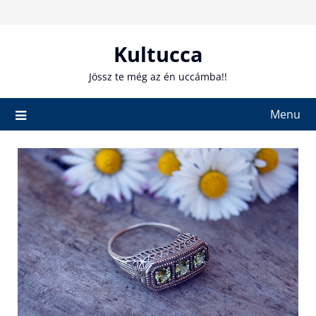
Skip
to
content
Kultucca
Jössz te még az én uccámba!!
Menu