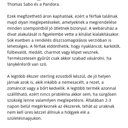
Thomas Sabo és a Pandora.
Ezek megfizethető áron kaphatóak, ezért a férfiak találnak
majd olyan meglepetéseket, amelyeknek a megrendelése
minden szempontból jó ötletnek bizonyul. A webáruház a
divat alakulását is figyelembe vette a kínálat kialakításakor.
Sok esetben a rendelés díszcsomagolásos verzióban is
lehetséges. A férfiak eldönthetik, hogy nyakláncot, karkötőt,
fülbevalót, medált, charmot vagy klipet vesznek.
Természetesen gyűrűt csak akkor szabad vásárolni, ha
lánykérésről van szó.
A legtöbb ékszer sterling ezüstből készül, de jó helyen
járnak azok is, akik inkább a nemesacélt, a rezet, a
zománcot vagy a bőrt kedvelik. A legtöbb termék azonnal
szállítható, ezért nincs probléma akkor sem, ha sürgősen
szükség lenne valamilyen meglepetésre. Általában 2-3
napon belül megérkeznek az ékszerek, tehát az uraknak
nem kell üres kézzel állniuk a hölgyek elé a
születésnapjukon.