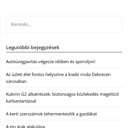
KERESÉS:
Legutóbbi bejegyzések
Autóüvegjavítás-végezze időben és spóroljon!
Az üzleti élet fontos helyszíne a kiadó iroda Debrecen
városában
Kukirin G2 alkatrészek: biztonságos közlekedés megelőző
karbantartással
A kerti szerszámok tehermentesítik a gazdákat
A gin árak alakulása