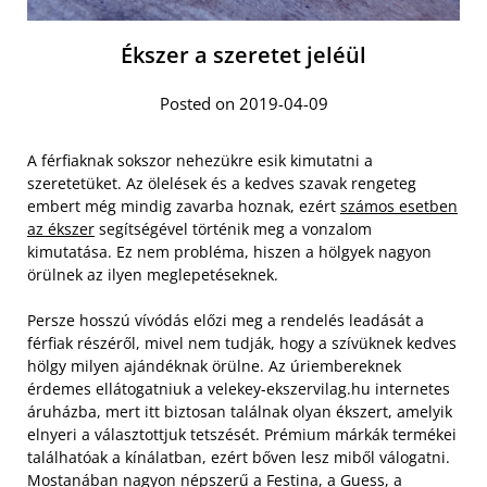
Ékszer a szeretet jeléül
Posted on 2019-04-09
A férfiaknak sokszor nehezükre esik kimutatni a
szeretetüket. Az ölelések és a kedves szavak rengeteg
embert még mindig zavarba hoznak, ezért
számos esetben
az ékszer
segítségével történik meg a vonzalom
kimutatása. Ez nem probléma, hiszen a hölgyek nagyon
örülnek az ilyen meglepetéseknek.
Persze hosszú vívódás előzi meg a rendelés leadását a
férfiak részéről, mivel nem tudják, hogy a szívüknek kedves
hölgy milyen ajándéknak örülne. Az úriembereknek
érdemes ellátogatniuk a velekey-ekszervilag.hu internetes
áruházba, mert itt biztosan találnak olyan ékszert, amelyik
elnyeri a választottjuk tetszését. Prémium márkák termékei
találhatóak a kínálatban, ezért bőven lesz miből válogatni.
Mostanában nagyon népszerű a Festina, a Guess, a