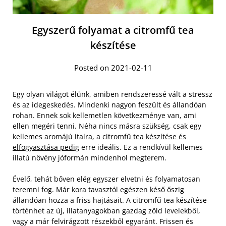
Egyszerű folyamat a citromfű tea
készítése
Posted on 2021-02-11
Egy olyan világot élünk, amiben rendszeressé vált a stressz
és az idegeskedés. Mindenki nagyon feszült és állandóan
rohan. Ennek sok kellemetlen következménye van, ami
ellen megéri tenni. Néha nincs másra szükség, csak egy
kellemes aromájú italra, a
citromfű tea készítése és
elfogyasztása pedig
erre ideális. Ez a rendkívül kellemes
illatú növény jóformán mindenhol megterem.
Évelő, tehát bőven elég egyszer elvetni és folyamatosan
teremni fog. Már kora tavasztól egészen késő őszig
állandóan hozza a friss hajtásait. A citromfű tea készítése
történhet az új, illatanyagokban gazdag zöld levelekből,
vagy a már felvirágzott részekből egyaránt. Frissen és