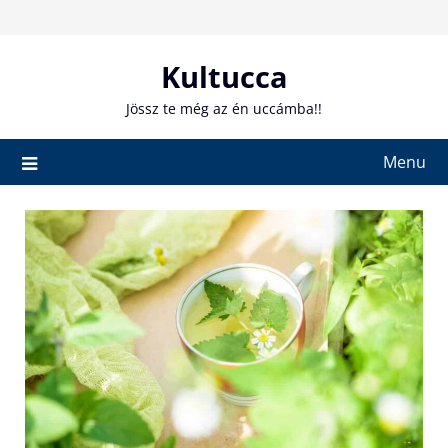
Skip
to
content
Kultucca
Jössz te még az én uccámba!!
Menu