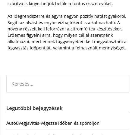
szárítva is kinyerhetjük belőle a fontos összetevőket.
Az idegrendszerre és agyra nagyon pozitív hatást gyakorol.
Segíti az alvást és enyhe vízhajtóként is alkalmazható. A
növény részeit kell leforrázni a citromfű tea készítésekor.
Érdemes figyelni arra, hogy milyen céllal szeretnénk
alkalmazni, mert ennek függvényében kell megválasztani a
fogyasztás időpontját, valamint a felhasznált mennyiséget.
KERESÉS:
Legutóbbi bejegyzések
Autóüvegjavítás-végezze időben és spóroljon!