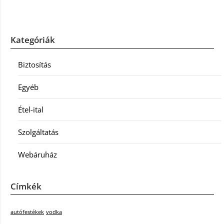
Kategóriák
Biztosítás
Egyéb
Étel-ital
Szolgáltatás
Webáruház
Címkék
autófestékek
vodka