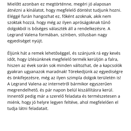
Mielőtt azonban ez megtörténne, megéri jó alaposan
átnézni a kínálatot, hogy megfelelő döntést tudjunk hozni.
Eléggé furán hangozhat ez, főként azoknak, akik nem
szoktak hozzá, hogy még az ilyen apróságoknak tűnő
dolgokból is bőséges választék áll a rendelkezésre. A
Legrand Valena formában, színben, stílusban nagy
egyediséget nyújt.
Éljünk hát a remek lehetőséggel, és szánjunk rá egy kevés
időt, hogy ízlésünknek megfelelő termék kerüljön a falra,
hiszen az évek során sok minden változhat, de a kapcsolók
gyakran ugyanazok maradnak! Törekedjünk az egyediségre
és önkifejezésre, még az ilyen szimpla dolgok területén is!
A Legrand Valena az internetről bármikor egyszerűen
megrendelhető, és pár napon belül kiszállításra kerül.
Innentől pedig már a szerelő feladata és természetesen a
miénk, hogy jó helyre legyen feltéve, ahol megfelelően el
tudja látni feladatait.