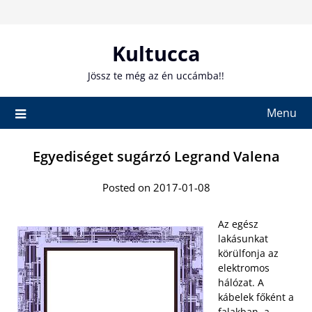
Skip
to
content
Kultucca
Jössz te még az én uccámba!!
Menu
Egyediséget sugárzó Legrand Valena
Posted on 2017-01-08
Az egész
lakásunkat
körülfonja az
elektromos
hálózat. A
kábelek főként a
falakban, a