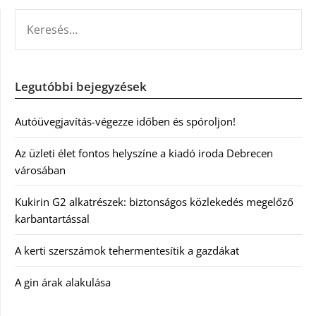
KERESÉS:
Legutóbbi bejegyzések
Autóüvegjavítás-végezze időben és spóroljon!
Az üzleti élet fontos helyszíne a kiadó iroda Debrecen
városában
Kukirin G2 alkatrészek: biztonságos közlekedés megelőző
karbantartással
A kerti szerszámok tehermentesítik a gazdákat
A gin árak alakulása