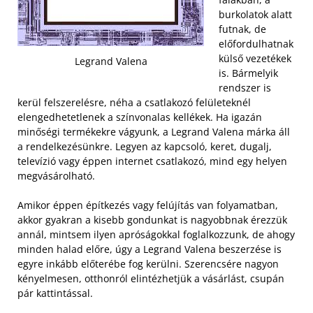
burkolatok alatt
futnak, de
előfordulhatnak
külső vezetékek
Legrand Valena
is. Bármelyik
rendszer is
kerül felszerelésre, néha a csatlakozó felületeknél
elengedhetetlenek a színvonalas kellékek. Ha igazán
minőségi termékekre vágyunk, a Legrand Valena márka áll
a rendelkezésünkre. Legyen az kapcsoló, keret, dugalj,
televízió vagy éppen internet csatlakozó, mind egy helyen
megvásárolható.
Amikor éppen építkezés vagy felújítás van folyamatban,
akkor gyakran a kisebb gondunkat is nagyobbnak érezzük
annál, mintsem ilyen apróságokkal foglalkozzunk, de ahogy
minden halad előre, úgy a Legrand Valena beszerzése is
egyre inkább előterébe fog kerülni. Szerencsére nagyon
kényelmesen, otthonról elintézhetjük a vásárlást, csupán
pár kattintással.