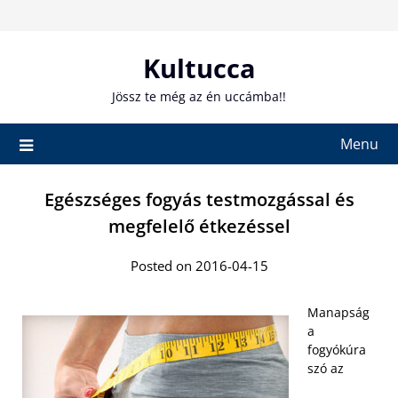
Skip
to
content
Kultucca
Jössz te még az én uccámba!!
Menu
Egészséges fogyás testmozgással és
megfelelő étkezéssel
Posted on 2016-04-15
Manapság
a
fogyókúra
szó az