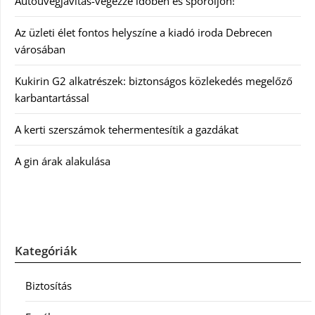
Autóüvegjavítás-végezze időben és spóroljon!
Az üzleti élet fontos helyszíne a kiadó iroda Debrecen
városában
Kukirin G2 alkatrészek: biztonságos közlekedés megelőző
karbantartással
A kerti szerszámok tehermentesítik a gazdákat
A gin árak alakulása
Kategóriák
Biztosítás