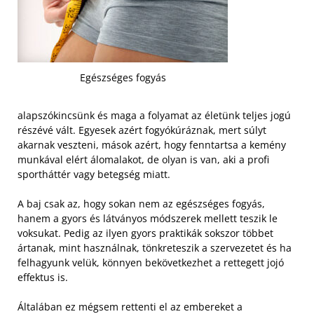
Egészséges fogyás
alapszókincsünk és maga a folyamat az életünk teljes jogú
részévé vált. Egyesek azért fogyókúráznak, mert súlyt
akarnak veszteni, mások azért, hogy fenntartsa a kemény
munkával elért álomalakot, de olyan is van, aki a profi
sportháttér vagy betegség miatt.
A baj csak az, hogy sokan nem az egészséges fogyás,
hanem a gyors és látványos módszerek mellett teszik le
voksukat. Pedig az ilyen gyors praktikák sokszor többet
ártanak, mint használnak, tönkreteszik a szervezetet és ha
felhagyunk velük, könnyen bekövetkezhet a rettegett jojó
effektus is.
Általában ez mégsem rettenti el az embereket a