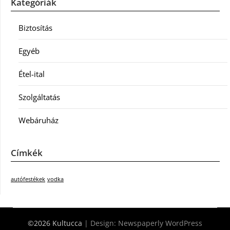
Kategóriák
Biztosítás
Egyéb
Étel-ital
Szolgáltatás
Webáruház
Címkék
autófestékek
vodka
©2026 Kultucca
| Design:
Newspaperly WordPress