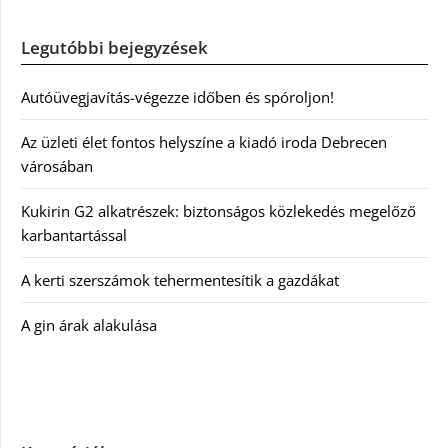
Legutóbbi bejegyzések
Autóüvegjavítás-végezze időben és spóroljon!
Az üzleti élet fontos helyszíne a kiadó iroda Debrecen
városában
Kukirin G2 alkatrészek: biztonságos közlekedés megelőző
karbantartással
A kerti szerszámok tehermentesítik a gazdákat
A gin árak alakulása