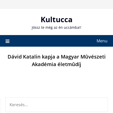
Skip
to
content
Kultucca
Jössz te még az én uccámba!!
Menu
Dávid Katalin kapja a Magyar Mûvészeti
Akadémia életmûdíj
KERESÉS: