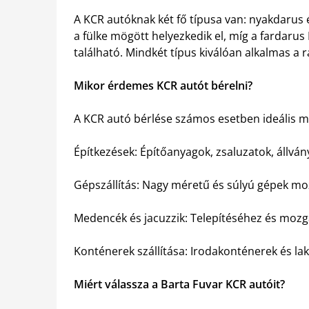
A KCR autóknak két fő típusa van: nyakdarus 
a fülke mögött helyezkedik el, míg a fardaru
található. Mindkét típus kiválóan alkalmas a ra
Mikor érdemes KCR autót bérelni?
A KCR autó bérlése számos esetben ideális m
Építkezések: Építőanyagok, zsaluzatok, állv
Gépszállítás: Nagy méretű és súlyú gépek m
Medencék és jacuzzik: Telepítéséhez és moz
Konténerek szállítása: Irodakonténerek és la
Miért válassza a Barta Fuvar KCR autóit?