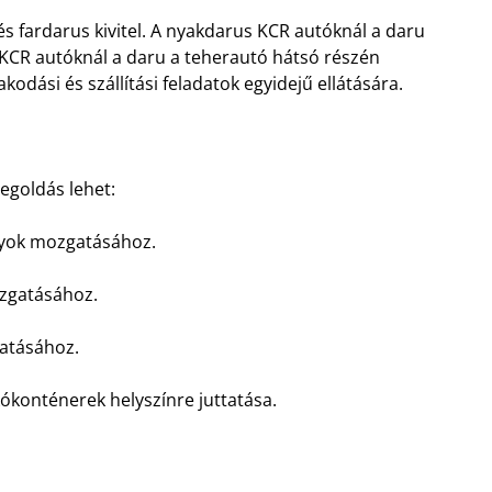
és fardarus kivitel. A nyakdarus KCR autóknál a daru
s KCR autóknál a daru a teherautó hátsó részén
kodási és szállítási feladatok egyidejű ellátására.
egoldás lehet:
ányok mozgatásához.
ozgatásához.
gatásához.
kókonténerek helyszínre juttatása.