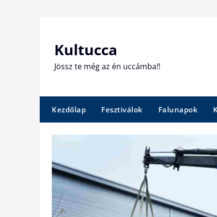
Skip
to
content
Kultucca
Jössz te még az én uccámba!!
Kezdőlap
Fesztiválok
Falunapok