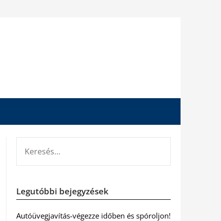
KERESÉS:
Legutóbbi bejegyzések
Autóüvegjavítás-végezze időben és spóroljon!