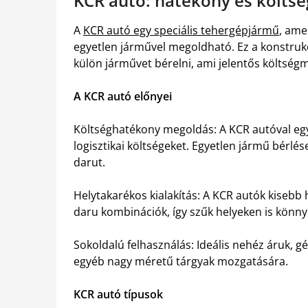
KCR autó: hatékony és költs
A
KCR autó egy speciális tehergépjármű
, ame
egyetlen járművel megoldható. Ez a konstruk
külön járművet bérelni, ami jelentős költsé
A KCR autó előnyei
Költséghatékony megoldás: A KCR autóval egys
logisztikai költségeket. Egyetlen jármű bérlé
darut.
Helytakarékos kialakítás: A KCR autók kisebb
daru kombinációk, így szűk helyeken is könn
Sokoldalú felhasználás: Ideális nehéz áruk, g
egyéb nagy méretű tárgyak mozgatására.
KCR autó típusok