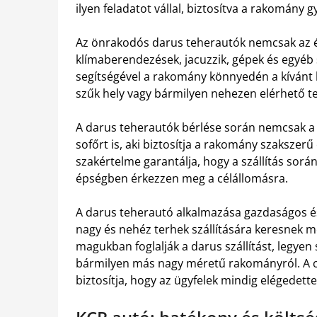
ilyen feladatot vállal, biztosítva a rakomány g
Az önrakodós darus teherautók nemcsak az 
klímaberendezések, jacuzzik, gépek és egyéb 
segítségével a rakomány könnyedén a kívánt 
szűk hely vagy bármilyen nehezen elérhető te
A darus teherautók bérlése során nemcsak a 
sofőrt is, aki biztosítja a rakomány szakszerű
szakértelme garantálja, hogy a szállítás so
épségben érkezzen meg a célállomásra.
A darus teherautó alkalmazása gazdaságos és
nagy és nehéz terhek szállítására keresnek me
magukban foglalják a darus szállítást, legyen
bármilyen más nagy méretű rakományról. A c
biztosítja, hogy az ügyfelek mindig elégedette