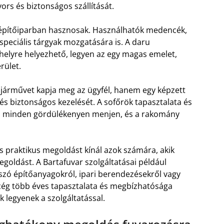
yors és biztonságos szállítását.
építőiparban hasznosak. Használhatók medencék,
speciális tárgyak mozgatására is. A daru
helyre helyezhető, legyen az egy magas emelet,
rület.
járművet kapja meg az ügyfél, hanem egy képzett
 és biztonságos kezelését. A sofőrök tapasztalata és
rán minden gördülékenyen menjen, és a rakomány
 praktikus megoldást kínál azok számára, akik
goldást. A Bartafuvar szolgáltatásai például
 szó építőanyagokról, ipari berendezésekről vagy
ég több éves tapasztalata és megbízhatósága
k legyenek a szolgáltatással.