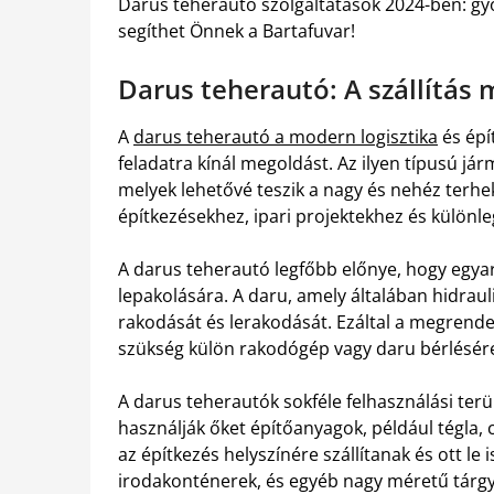
Darus teherautó szolgáltatások 2024-ben: gyo
segíthet Önnek a Bartafuvar!
Darus teherautó: A szállítás
A
darus teherautó a modern logisztika
és épí
feladatra kínál megoldást. Az ilyen típusú jár
melyek lehetővé teszik a nagy és nehéz terhek 
építkezésekhez, ipari projektekhez és különleg
A darus teherautó legfőbb előnye, hogy egyar
lepakolására. A daru, amely általában hidrau
rakodását és lerakodását. Ezáltal a megrende
szükség külön rakodógép vagy daru bérlésér
A darus teherautók sokféle felhasználási ter
használják őket építőanyagok, például tégla, 
az építkezés helyszínére szállítanak és ott le
irodakonténerek, és egyéb nagy méretű tárgy