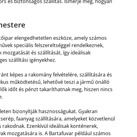
rs és biztonságos szállítás. Ismerje meg, hogyan
 mestere
tőipar elengedhetetlen eszköze, amely számos
művek speciális felszereltséggel rendelkeznek,
mozgatását és szállítását, így ideálisak
es szállítási igényekhez.
ánt képes a rakomány felvételére, szállítására és
likus működtetésű, lehetővé teszi a jármű önálló
lők időt és pénzt takaríthatnak meg, hiszen nincs
e.
ületen bizonyítják hasznosságukat. Gyakran
cserép, faanyag szállítására, amelyeket közvetlenül
 is rakodnak. Ezenkívül ideálisak konténerek,
ak mozgatására is. A Bartafuvar például számos