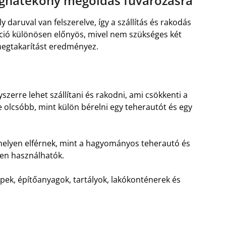
éghatékony megoldás fuvarozásra
ly daruval van felszerelve, így a szállítás és rakodás
ció különösen előnyös, mivel nem szükséges két
gmegtakarítást eredményez.
zerre lehet szállítani és rakodni, ami csökkenti a
se olcsóbb, mint külön bérelni egy teherautót és egy
 helyen elférnek, mint a hagyományos teherautó és
yen használhatók.
épek, építőanyagok, tartályok, lakókonténerek és