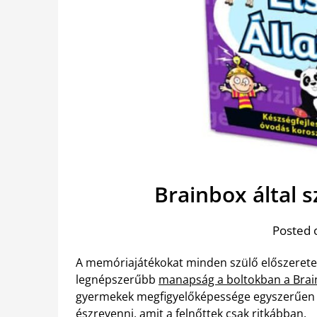
Brainbox által 
Posted 
A memóriajátékokat minden szülő előszeretet
legnépszerűbb
manapság a boltokban a Bra
gyermekek megfigyelőképessége egyszerűen e
észrevenni, amit a felnőttek csak ritkábban.