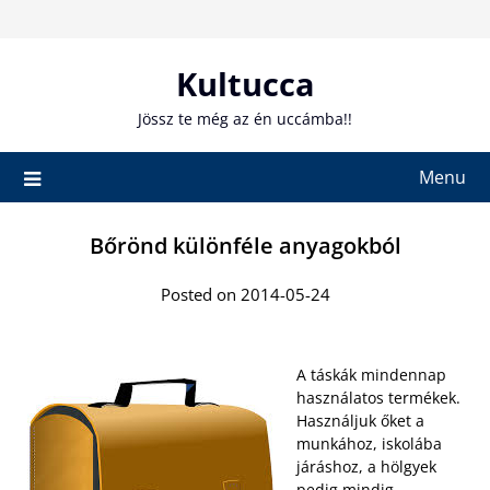
Skip
to
content
Kultucca
Jössz te még az én uccámba!!
Menu
Bőrönd különféle anyagokból
Posted on 2014-05-24
A táskák mindennap
használatos termékek.
Használjuk őket a
munkához, iskolába
járáshoz, a hölgyek
pedig mindig