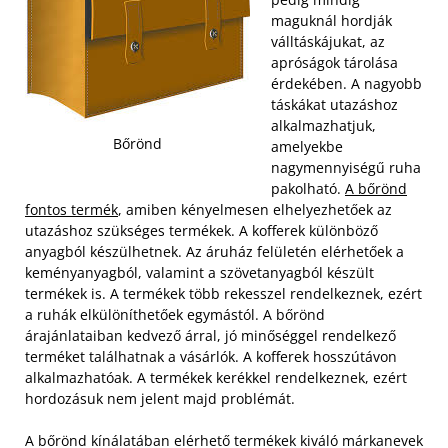
maguknál hordják
válltáskájukat, az
apróságok tárolása
érdekében. A nagyobb
táskákat utazáshoz
alkalmazhatjuk,
Bőrönd
amelyekbe
nagymennyiségű ruha
pakolható.
A bőrönd
fontos termék
, amiben kényelmesen elhelyezhetőek az
utazáshoz szükséges termékek. A kofferek különböző
anyagból készülhetnek. Az áruház felületén elérhetőek a
keményanyagból, valamint a szövetanyagból készült
termékek is. A termékek több rekesszel rendelkeznek, ezért
a ruhák elkülöníthetőek egymástól. A bőrönd
árajánlataiban kedvező árral, jó minőséggel rendelkező
terméket találhatnak a vásárlók. A kofferek hosszútávon
alkalmazhatóak. A termékek kerékkel rendelkeznek, ezért
hordozásuk nem jelent majd problémát.
A bőrönd kínálatában elérhető termékek kiváló márkanevek