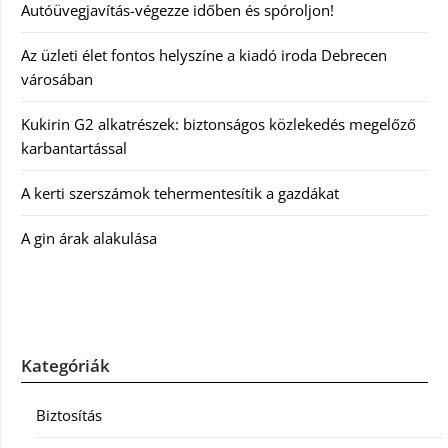
Autóüvegjavítás-végezze időben és spóroljon!
Az üzleti élet fontos helyszíne a kiadó iroda Debrecen
városában
Kukirin G2 alkatrészek: biztonságos közlekedés megelőző
karbantartással
A kerti szerszámok tehermentesítik a gazdákat
A gin árak alakulása
Kategóriák
Biztosítás