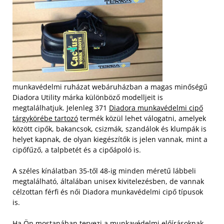
munkavédelmi ruházat webáruházban a magas minőségű
Diadora Utility márka különböző modelljeit is
megtalálhatjuk. Jelenleg 371
Diadora munkavédelmi cipő
tárgykörébe tartozó
termék közül lehet válogatni, amelyek
között cipők, bakancsok, csizmák, szandálok és klumpák is
helyet kapnak, de olyan kiegészítők is jelen vannak, mint a
cipőfűző, a talpbetét és a cipőápoló is.
A széles kínálatban 35-től 48-ig minden méretű lábbeli
megtalálható, általában unisex kivitelezésben, de vannak
célzottan férfi és női Diadora munkavédelmi cipő típusok
is.
Ha Ön mostanában tervezi a munkavédelmi előírásoknak