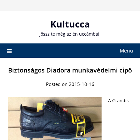
Skip
to
content
Kultucca
Jössz te még az én uccámba!!
Menu
Biztonságos Diadora munkavédelmi cipő
Posted on 2015-10-16
A Grandis