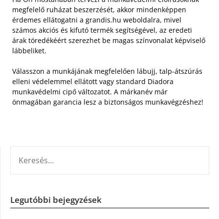
megfelelő ruházat beszerzését, akkor mindenképpen
érdemes ellátogatni a grandis.hu weboldalra, mivel
számos akciós és kifutó termék segítségével, az eredeti
árak töredékéért szerezhet be magas színvonalat képviselő
lábbeliket.
Válasszon a munkájának megfelelően lábujj, talp-átszúrás
elleni védelemmel ellátott vagy standard Diadora
munkavédelmi cipő változatot. A márkanév már
önmagában garancia lesz a biztonságos munkavégzéshez!
KERESÉS:
Legutóbbi bejegyzések